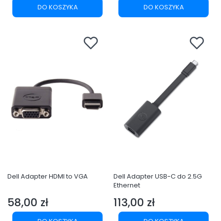
DO KOSZYKA
DO KOSZYKA
Dell Adapter HDMI to VGA
Dell Adapter USB-C do 2.5G
Ethernet
58,00 zł
113,00 zł
Cena
Cena