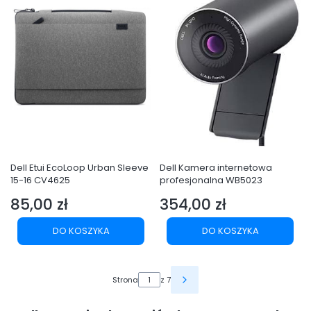
Dell Etui EcoLoop Urban Sleeve
Dell Kamera internetowa
15-16 CV4625
profesjonalna WB5023
85,00 zł
354,00 zł
Cena
Cena
DO KOSZYKA
DO KOSZYKA
Strona
z 7