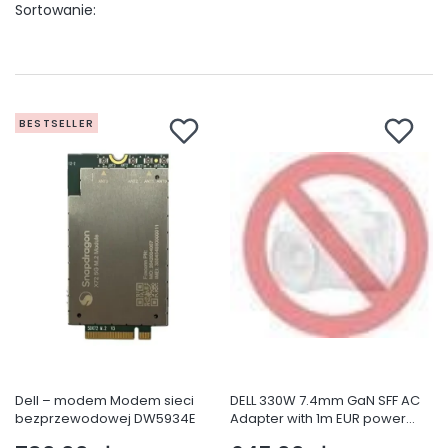
Domyślne
Sortowanie:
BESTSELLER
Dell – modem Modem sieci
DELL 330W 7.4mm GaN SFF AC
bezprzewodowej DW5934E
Adapter with 1m EUR power
cord