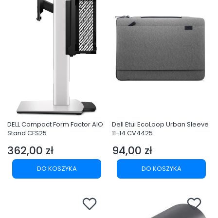
DELL Compact Form Factor AIO
Dell Etui EcoLoop Urban Sleeve
Stand CFS25
11-14 CV4425
362,00 zł
94,00 zł
Cena
Cena
DO KOSZYKA
DO KOSZYKA