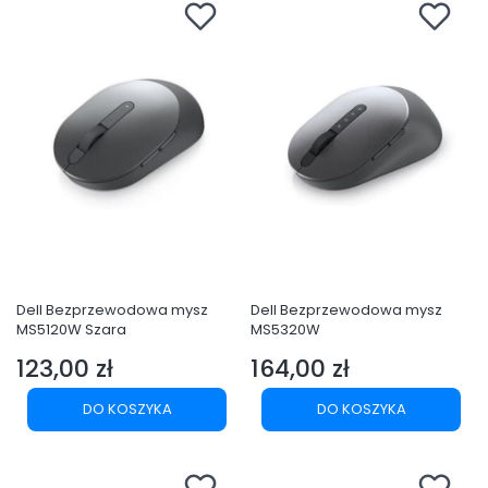
Dell Bezprzewodowa mysz
Dell Bezprzewodowa mysz
MS5120W Szara
MS5320W
123,00 zł
164,00 zł
Cena
Cena
DO KOSZYKA
DO KOSZYKA