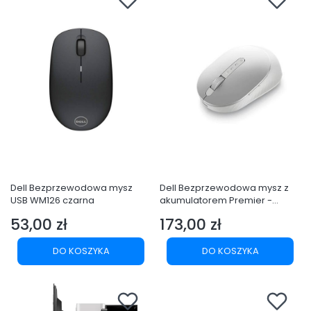
Dell Bezprzewodowa mysz
Dell Bezprzewodowa mysz z
USB WM126 czarna
akumulatorem Premier -
MS7421W
53,00 zł
173,00 zł
Cena
Cena
DO KOSZYKA
DO KOSZYKA