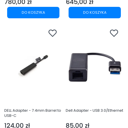
780,00 zł
645,00 zł
Cena
Cena
DO KOSZYKA
DO KOSZYKA
DELL Adapter - 7.4mm Barrel to
Dell Adapter - USB 3.0/Ethernet
USB-C
124,00 zł
85,00 zł