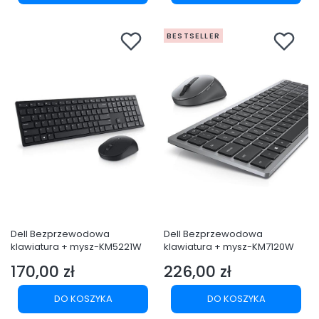
BESTSELLER
Dell Bezprzewodowa
Dell Bezprzewodowa
klawiatura + mysz-KM5221W
klawiatura + mysz-KM7120W
170,00 zł
226,00 zł
Cena
Cena
DO KOSZYKA
DO KOSZYKA