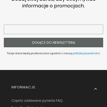
informacje o promocjach.
DOŁĄCZ DO NEWSLETTERA
Twoje dane będą przetwarzane zgodnie z naszą
polityką prywatności
.
Linki w stopce
INFORMACJE
Często zadawane pytania FAQ