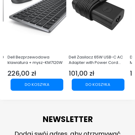
25D
Dell Bezprzewodowa
Dell Zasilacz 65W USB-C AC
De
klawiatura + mysz-KM7120W
Adapter with Power Cord
Mo
/US
Europe
In
226,00 zł
101,00 zł
1
Cena
Cena
C
DO KOSZYKA
DO KOSZYKA
NEWSLETTER
Dodaj swój adres, aby otrzymywać