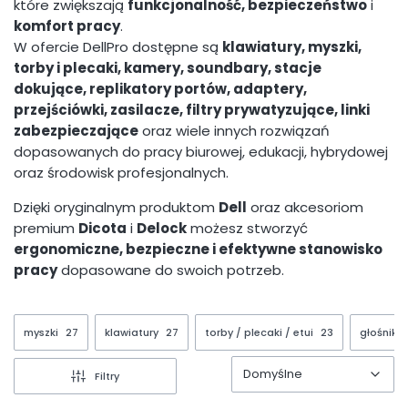
które zwiększają
funkcjonalność, bezpieczeństwo
i
komfort pracy
.
W ofercie DellPro dostępne są
klawiatury, myszki,
torby i plecaki, kamery, soundbary, stacje
dokujące, replikatory portów, adaptery,
przejściówki, zasilacze, filtry prywatyzujące, linki
zabezpieczające
oraz wiele innych rozwiązań
dopasowanych do pracy biurowej, edukacji, hybrydowej
oraz środowisk profesjonalnych.
Dzięki oryginalnym produktom
Dell
oraz akcesoriom
premium
Dicota
i
Delock
możesz stworzyć
ergonomiczne, bezpieczne i efektywne stanowisko
pracy
dopasowane do swoich potrzeb.
myszki
27
klawiatury
27
torby / plecaki / etui
23
głośniki 
Domyślne
Filtry