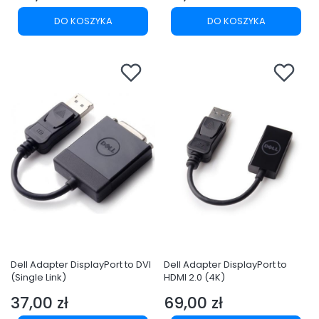
Cena
Cena
DO KOSZYKA
DO KOSZYKA
Dell Adapter DisplayPort to DVI
Dell Adapter DisplayPort to
(Single Link)
HDMI 2.0 (4K)
37,00 zł
69,00 zł
Cena
Cena