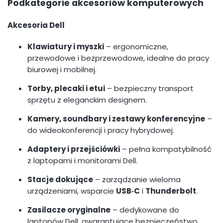
Podkategorie akcesoriów komputerowych
Akcesoria Dell
Klawiatury i myszki
– ergonomiczne,
przewodowe i bezprzewodowe, idealne do pracy
biurowej i mobilnej.
Torby, plecaki i etui
– bezpieczny transport
sprzętu z eleganckim designem.
Kamery, soundbary i zestawy konferencyjne
–
do wideokonferencji i pracy hybrydowej.
Adaptery i przejściówki
– pełna kompatybilność
z laptopami i monitorami Dell.
Stacje dokujące
– zarządzanie wieloma
urządzeniami, wsparcie
USB‑C
i
Thunderbolt
.
Zasilacze oryginalne
– dedykowane do
laptopów Dell, gwarantujące bezpieczeństwo