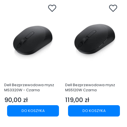
Dell Bezprzewodowa mysz
Dell Bezprzewodowa mysz
MS3320W - Czarna
MS5120W Czarna
90,00 zł
119,00 zł
Cena
Cena
DO KOSZYKA
DO KOSZYKA