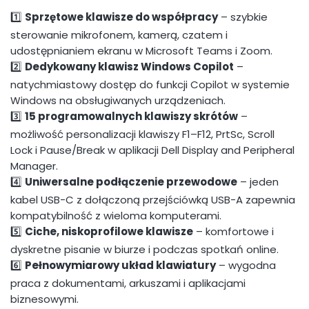
1️⃣
Sprzętowe klawisze do współpracy
– szybkie
sterowanie mikrofonem, kamerą, czatem i
udostępnianiem ekranu w Microsoft Teams i Zoom.
2️⃣
Dedykowany klawisz Windows Copilot
–
natychmiastowy dostęp do funkcji Copilot w systemie
Windows na obsługiwanych urządzeniach.
3️⃣
15 programowalnych klawiszy skrótów
–
możliwość personalizacji klawiszy F1–F12, PrtSc, Scroll
Lock i Pause/Break w aplikacji Dell Display and Peripheral
Manager.
4️⃣
Uniwersalne podłączenie przewodowe
– jeden
kabel USB-C z dołączoną przejściówką USB-A zapewnia
kompatybilność z wieloma komputerami.
5️⃣
Ciche, niskoprofilowe klawisze
– komfortowe i
dyskretne pisanie w biurze i podczas spotkań online.
6️⃣
Pełnowymiarowy układ klawiatury
– wygodna
praca z dokumentami, arkuszami i aplikacjami
biznesowymi.