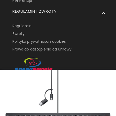
Referencje
REGULAMIN I ZWROTY
Regulamin
Zwroty
Polityka prywatności i cookies
Prawo do odstąpienia od umowy
Speedserwis Tomasz
Wroński
ul. Krasińskiego 19
20-709, Lublin
dellpro@speedserwis.com