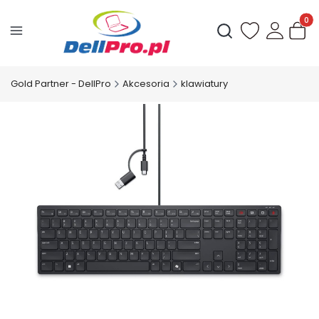
Produ
Otwórz wyszukiwark
Gold Partner - DellPro
Akcesoria
klawiatury