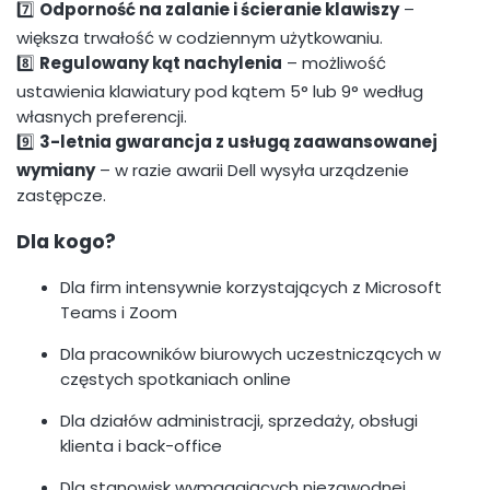
7️⃣
Odporność na zalanie i ścieranie klawiszy
–
większa trwałość w codziennym użytkowaniu.
8️⃣
Regulowany kąt nachylenia
– możliwość
ustawienia klawiatury pod kątem 5° lub 9° według
własnych preferencji.
9️⃣
3-letnia gwarancja z usługą zaawansowanej
wymiany
– w razie awarii Dell wysyła urządzenie
zastępcze.
Dla kogo?
Dla firm intensywnie korzystających z Microsoft
Teams i Zoom
Dla pracowników biurowych uczestniczących w
częstych spotkaniach online
Dla działów administracji, sprzedaży, obsługi
klienta i back-office
Dla stanowisk wymagających niezawodnej,