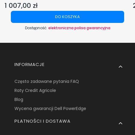
1 007,00 zł
Cena
DO KOSZYKA
Dostępność:
elektroniczna polisa gwarancyjna
Linki w stopce
INFORMACJE
Często zadawane pytania FAQ
Raty Credit Agricole
Blog
Wycena gwarancji Dell PowerEdge
PŁATNOŚCI I DOSTAWA