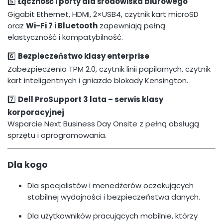
5️⃣
Łączność i porty dla środowiska biurowego
Gigabit Ethernet, HDMI, 2×USB4, czytnik kart microSD
oraz
Wi-Fi 7 i Bluetooth
zapewniają pełną
elastyczność i kompatybilność.
6️⃣
Bezpieczeństwo klasy enterprise
Zabezpieczenia TPM 2.0, czytnik linii papilarnych, czytnik
kart inteligentnych i gniazdo blokady Kensington.
7️⃣
Dell ProSupport 3 lata – serwis klasy
korporacyjnej
Wsparcie Next Business Day Onsite z pełną obsługą
sprzętu i oprogramowania.
Dla kogo
Dla specjalistów i menedżerów oczekujących
stabilnej wydajności i bezpieczeństwa danych.
Dla użytkowników pracujących mobilnie, którzy