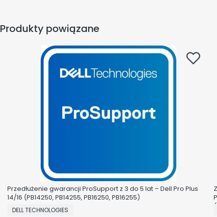
Produkty powiązane
Przedłużenie gwarancji ProSupport z 3 do 5 lat – Dell Pro Plus
Z
14/16 (PB14250, PB14255, PB16250, PB16255)
P
(
PRODUCENT
DELL TECHNOLOGIES