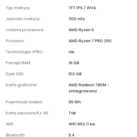
Typ matrycy
TFT IPS / WVA
Jasność matrycy
300 nits
rodzina procesora
AMD Ryzen 5
Procesor
AMD Ryzen 7 PRO 250
Technologia VPRO
nie
Pamięć RAM
16 GB
Dysk SSD
512 GB
Karta graficzna
AMD Radeon 780M -
zintegrowana
Pojemność baterii
55 Wh
Karta sieciowa RJ-45
Tak
WiFi
WiFi 802.11 be
Bluetooth
5.4