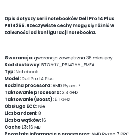
Opis dotyczy serii notebooków
Dell Pro 14 Plus
PB14255
. Rzeczywiste cechy mogą się różnić w
zależności od konfiguracji notebooka.
Gwarancja:
gwarancja zewnętrzna 36 miesięcy
Kod dostawcy:
BTO507_PB14255_EMEA
Typ:
Notebook
Model:
Dell Pro 14 Plus
Rodzina procesora:
AMD Ryzen 7
Taktowanie procesora:
3.3 GHz
Taktowanie (Boost):
5.1 GHz
Obsługa ECC:
Nie
Liczba rdzeni:
8
Liczba wątków:
16
Cache L3:
16 MB
Pozostałe informacje o procesorze:
AMD Ryzen 7 PRO