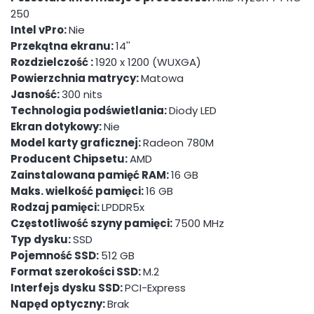
250
Intel vPro:
Nie
Przekątna ekranu:
14''
Rozdzielczość :
1920 x 1200 (WUXGA)
Powierzchnia matrycy:
Matowa
Jasność:
300 nits
Technologia podświetlania:
Diody LED
Ekran dotykowy:
Nie
Model karty graficznej:
Radeon 780M
Producent Chipsetu:
AMD
Zainstalowana pamięć RAM:
16 GB
Maks. wielkość pamięci:
16 GB
Rodzaj pamięci:
LPDDR5x
Częstotliwość szyny pamięci:
7500 MHz
Typ dysku:
SSD
Pojemność SSD:
512 GB
Format szerokości SSD:
M.2
Interfejs dysku SSD:
PCI-Express
Napęd optyczny:
Brak