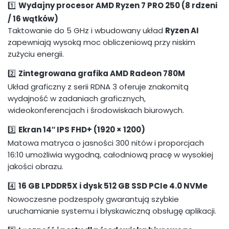
1️⃣
Wydajny procesor AMD Ryzen 7 PRO 250 (8 rdzeni
/ 16 wątków)
Taktowanie do 5 GHz i wbudowany układ
Ryzen AI
zapewniają wysoką moc obliczeniową przy niskim
zużyciu energii.
2️⃣
Zintegrowana grafika AMD Radeon 780M
Układ graficzny z serii RDNA 3 oferuje znakomitą
wydajność w zadaniach graficznych,
wideokonferencjach i środowiskach biurowych.
3️⃣
Ekran 14″ IPS FHD+ (1920 × 1200)
Matowa matryca o jasności 300 nitów i proporcjach
16:10 umożliwia wygodną, całodniową pracę w wysokiej
jakości obrazu.
4️⃣
16 GB LPDDR5X i dysk 512 GB SSD PCIe 4.0 NVMe
Nowoczesne podzespoły gwarantują szybkie
uruchamianie systemu i błyskawiczną obsługę aplikacji.