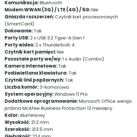
Komunikacja:
Bluetooth
Modem WWAN (3G) / LTE (4G) / 5G:
Nie
Gniazda rozszerzeń:
Czytnik kart procesorowych
(SmartCard)
Dokowanie:
Tak
Porty USB:
2 x USB 3.2 Type-A Gen 1
Porty wideo:
2 x Thunderbolt 4
Czytnik kart pamięci:
Nie
Pozostałe porty we/wy:
1 x Audio (Combo)
Kamera internetowa:
Tak
Podświetlana klawiatura:
Tak
Czytnik linii papilarnych:
Tak
Liczba komór:
3-komorowa
System operacyjny:
Windows 11 Pro
Dodatkowe oprogramowanie:
Microsoft Office wersja
próbna McAfee Business Protection 12 miesięcy
Kolor:
Aluminiowy
Wysokość:
21.2 mm
Szerokość:
313.5 mm
Głębokość:
224 mm