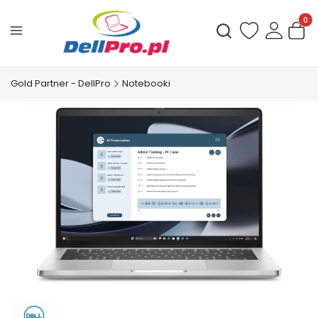
Produ
Otwórz wyszukiwark
Gold Partner - DellPro
Notebooki