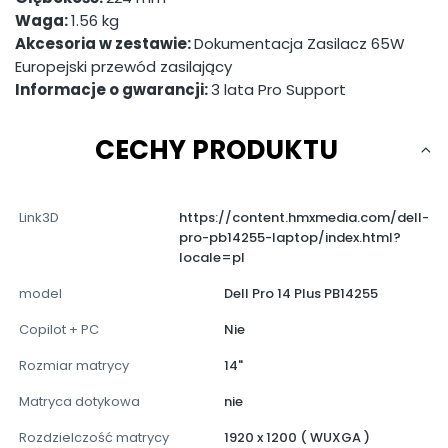
Waga:
1.56 kg
Akcesoria w zestawie:
Dokumentacja Zasilacz 65W
Europejski przewód zasilający
Informacje o gwarancji:
3 lata Pro Support
CECHY PRODUKTU
Link3D
https://content.hmxmedia.com/dell-
pro-pb14255-laptop/index.html?
locale=pl
model
Dell Pro 14 Plus PB14255
Copilot + PC
Nie
Rozmiar matrycy
14"
Matryca dotykowa
nie
Rozdzielczość matrycy
1920 x 1200 ( WUXGA )