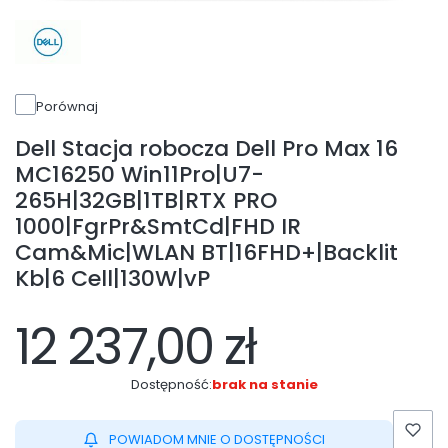
Porównaj
Dell Stacja robocza Dell Pro Max 16
MC16250 Win11Pro|U7-
265H|32GB|1TB|RTX PRO
1000|FgrPr&SmtCd|FHD IR
Cam&Mic|WLAN BT|16FHD+|Backlit
Kb|6 Cell|130W|vP
12 237,00 zł
Dostępność:
brak na stanie
POWIADOM MNIE O DOSTĘPNOŚCI