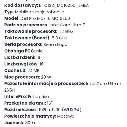
Kod dostawcy:
BTO123_MC16250_EMEA
Typ:
Mobilne stacje robocze
Model:
Dell Pro Max 16 MC16250
Rodzina procesora:
Intel Core Ultra 7
Taktowanie procesora:
2.2 GHz
Taktowanie (Boost):
5.3 GHz
Seria procesora:
Seria druga
Obsługa ECC:
Nie
Liczba rdzeni:
16
Liczba wątków:
16
Cache L3:
24 MB
Moc procesora:
28 W
Pozostałe informacje o procesorze:
Intel Core Ultra 7
265H
Intel vPro:
Enterprise
Przekątna ekranu:
16''
Rozdzielczość :
1920 x 1200 (WUXGA)
Powierzchnia matrycy:
Matowa
Jasność:
300 nits