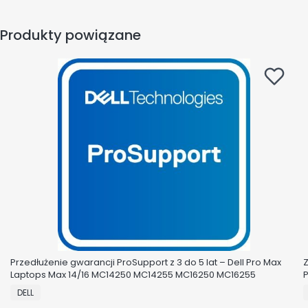
Produkty powiązane
Przedłużenie gwarancji ProSupport z 3 do 5 lat – Dell Pro Max
Z
Laptops Max 14/16 MC14250 MC14255 MC16250 MC16255
P
PRODUCENT
DELL