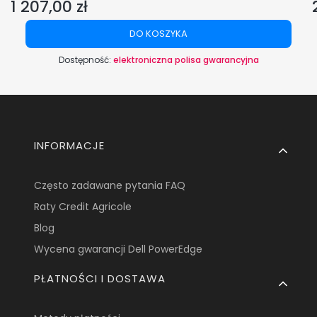
1 207,00 zł
Cena
DO KOSZYKA
Dostępność:
elektroniczna polisa gwarancyjna
Linki w stopce
INFORMACJE
Często zadawane pytania FAQ
Raty Credit Agricole
Blog
Wycena gwarancji Dell PowerEdge
PŁATNOŚCI I DOSTAWA