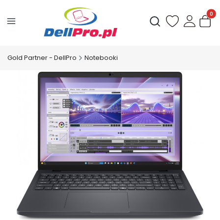
Produ
Otwórz wyszukiwark
Gold Partner - DellPro
Notebooki