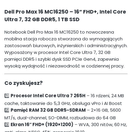
Dell Pro Max 16 MC16250 – 16” FHD+, Intel Core
Ultra 7, 32 GB DDR5, 1 TB SSD
Notebook Dell Pro Max 16 MC16250 to nowoczesna
mobilna stacja robocza stworzona do wymagających
zastosowań biurowych, inżynierskich i administracyjnych.
Wyposażony w procesor Intel Core Ultra 7, 32 GB
pamięci DDR5 i szybki dysk SSD PCIe Gen4, zapewnia
wysoką wydajność i niezawodność w codziennej pracy.
Co zyskujesz?
1️⃣
Procesor Intel Core Ultra 7 265H
– 16 rdzeni, 24 MB
cache, taktowanie do 5,3 GHz, obsługa vPro i AI Boost
2️⃣
Pamięć RAM 32 GB DDR5-SDRAM
– 2×16 GB, 5600
MT/s, dual-channel, SO-DIMM, rozbudowa do 64 GB
3️⃣
Ekran 16″ FHD+ (1920×1200)
– WVA, 300 nitów, 60 Hz,