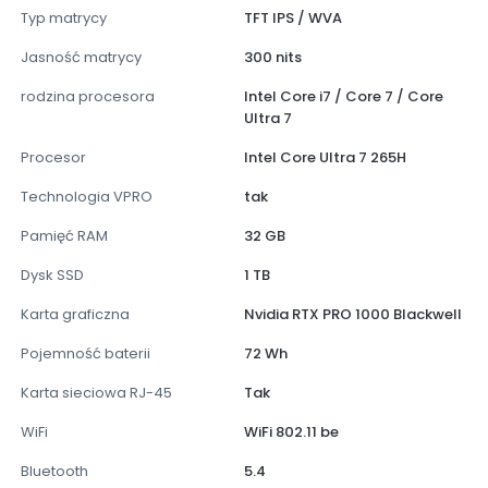
Typ matrycy
TFT IPS / WVA
Jasność matrycy
300 nits
rodzina procesora
Intel Core i7 / Core 7 / Core
Ultra 7
Procesor
Intel Core Ultra 7 265H
Technologia VPRO
tak
Pamięć RAM
32 GB
Dysk SSD
1 TB
Karta graficzna
Nvidia RTX PRO 1000 Blackwell
Pojemność baterii
72 Wh
Karta sieciowa RJ-45
Tak
WiFi
WiFi 802.11 be
Bluetooth
5.4