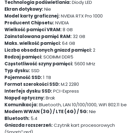
Technologia podświetlania:
Diody LED
Ekran dotykowy:
Nie
Model karty graficznej:
NVIDIA RTX Pro 1000
Producent Chipsetu:
NVIDIA
Wielkość pamięci VRAM:
8 GB
Zainstalowana pamięć RAM:
32 GB
Maks. wielkość pamięci:
64 GB
Liczba obsadzonych gniazd pamięci:
2
Rodzaj pamięci:
SODIMM DDR5
Częstotliwość szyny pamięci:
5600 MHz
Typ dysku:
SSD
Pojemność SSD:
1 TB
Format szerokości SSD:
M.2 2280
Interfejs dysku SSD:
PCI-Express
Napęd optyczny:
Brak
Komunikacja:
Bluetooth, LAN 10/100/1000, WiFi 802.11 be
Modem WWAN (3G) / LTE (4G) / 5G:
Nie
Bluetooth:
5.4
Gniazda rozszerzeń:
Czytnik kart procesorowych
(SmartCard)