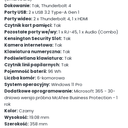
Dokowanie:
Tak, Thunderbolt 4
Porty USB:
2 x USB 3.2 Type-A Gen 1
Porty wideo:
2 x Thunderbolt 4, 1 x HDMI
Czytnik kart pamięci:
Tak
Pozostałe porty we/wy:
1 x RJ-45, 1 x Audio (Combo)
Kensington Security Slot:
Tak
Kamera internetowa:
Tak
Klawiatura numeryczna:
Tak
Podświetlana klawiatura:
Tak
Czytnik linii papilarnych:
Tak
Pojemność baterii:
96 Wh
Liczba komór:
6-komorowa
System operacyjny:
Windows 11 Pro
Dodatkowe oprogramowanie:
Microsoft 365 - 30-
dniowa wersja próbna McAfee Business Protection - 1
rok
Kolor:
Czarny
Wysokość:
19.08 mm
Szerokość:
358 mm