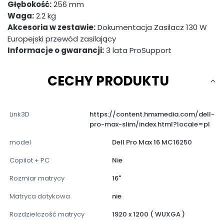
Głębokość:
256 mm
Waga:
2.2 kg
Akcesoria w zestawie:
Dokumentacja Zasilacz 130 W
Europejski przewód zasilający
Informacje o gwarancji:
3 lata ProSupport
CECHY PRODUKTU
Link3D
https://content.hmxmedia.com/dell-
pro-max-slim/index.html?locale=pl
model
Dell Pro Max 16 MC16250
Copilot + PC
Nie
Rozmiar matrycy
16"
Matryca dotykowa
nie
Rozdzielczość matrycy
1920 x 1200 ( WUXGA )