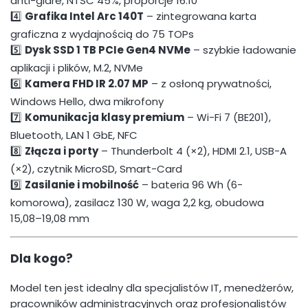
anti-glare, NTSC 45%, proporcje 16:10
4️⃣
Grafika Intel Arc 140T
– zintegrowana karta
graficzna z wydajnością do 75 TOPs
5️⃣
Dysk SSD 1 TB PCIe Gen4 NVMe
– szybkie ładowanie
aplikacji i plików, M.2, NVMe
6️⃣
Kamera FHD IR 2.07 MP
– z osłoną prywatności,
Windows Hello, dwa mikrofony
7️⃣
Komunikacja klasy premium
– Wi-Fi 7 (BE201),
Bluetooth, LAN 1 GbE, NFC
8️⃣
Złącza i porty
– Thunderbolt 4 (×2), HDMI 2.1, USB-A
(×2), czytnik MicroSD, Smart-Card
9️⃣
Zasilanie i mobilność
– bateria 96 Wh (6-
komorowa), zasilacz 130 W, waga 2,2 kg, obudowa
15,08–19,08 mm
Dla kogo?
Model ten jest idealny dla specjalistów IT, menedżerów,
pracowników administracyjnych oraz profesjonalistów