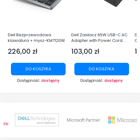
Dell Bezprzewodowa
Dell Zasilacz 65W USB-C AC
De
i5-
klawiatura + mysz-KM7120W
Adapter with Power Cord
Q
l
Europe
LE
226,00 zł
103,00 zł
1
Cena
Cena
C
YP
DO KOSZYKA
DO KOSZYKA
Dostępność:
dostępny
Dostępność:
dostępny