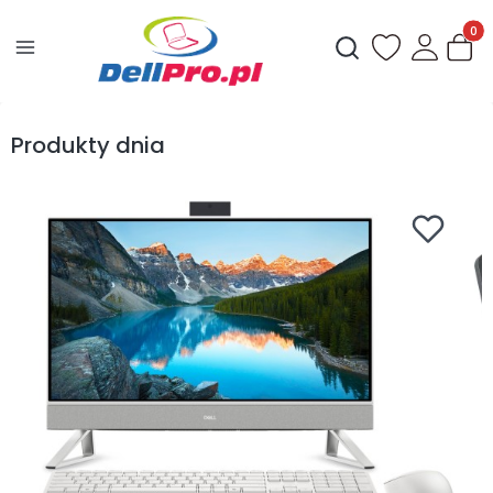
Produ
Otwórz wyszukiwark
Produkty dnia