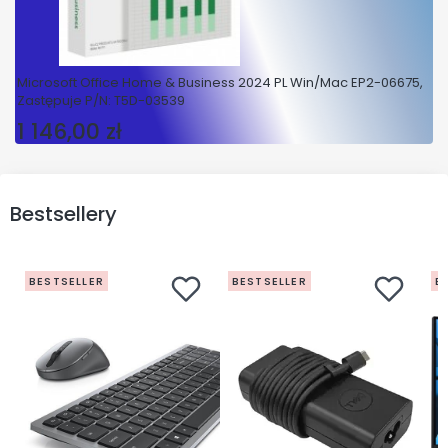
Microsoft Office Home & Business 2024 PL Win/Mac EP2-06675,
Zastępuje P/N: T5D-03539
1 146,00 zł
Cena
Bestsellery
BESTSELLER
BESTSELLER
B