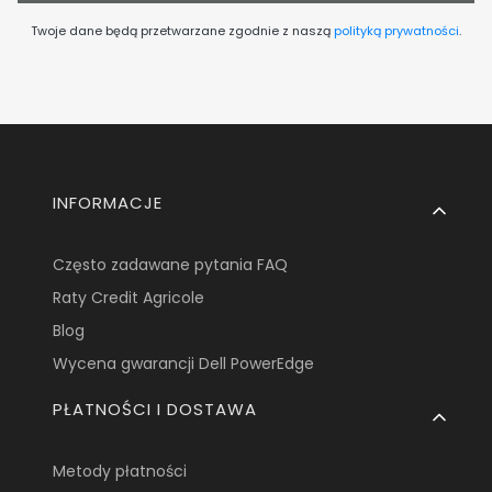
Twoje dane będą przetwarzane zgodnie z naszą
polityką prywatności
.
Linki w stopce
INFORMACJE
Często zadawane pytania FAQ
Raty Credit Agricole
Blog
Wycena gwarancji Dell PowerEdge
PŁATNOŚCI I DOSTAWA
Metody płatności