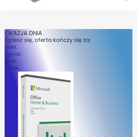
OKAZJA DNIA
Śpiesz się, oferta kończy się za:
12
dni.
12
godz.
11
min.
53
sek.