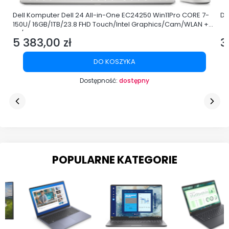
Dell Komputer Dell 24 All-in-One EC24250 Win11Pro CORE 7-
De
150U/ 16GB/1TB/23.8 FHD Touch/Intel Graphics/Cam/WLAN +
BT/3Y ProSupport
5 383,00 zł
3
Cena
C
DO KOSZYKA
Dostępność:
dostępny
POPULARNE KATEGORIE