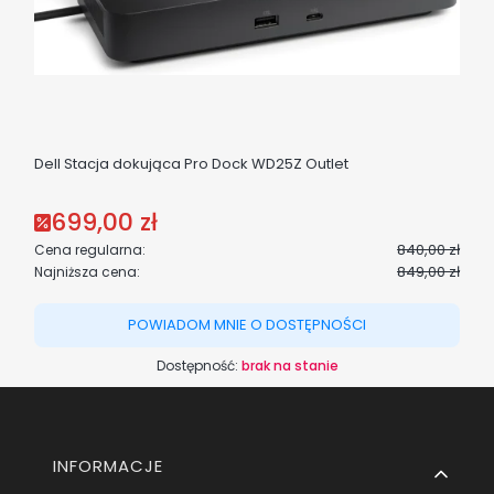
Dell Stacja dokująca Pro Dock WD25Z Outlet
699,00 zł
Cena promocyjna
840,00 zł
Cena regularna:
849,00 zł
Najniższa cena:
POWIADOM MNIE O DOSTĘPNOŚCI
Dostępność:
brak na stanie
Linki w stopce
INFORMACJE