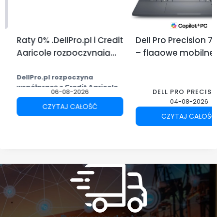
Raty 0% .DellPro.pl i Credit
Dell Pro Precision 7 1
Agricole rozpoczynają
– flagowe mobilne
współpracę.
stacje robocze Dell
profesjonalistów
DellPro.pl rozpoczyna
współpracę z Credit Agricole.
06-08-2026
DELL PRO PRECIS
Przez miesiąc raty 0%!
04-08-2026
CZYTAJ CAŁOŚĆ
Mamy przyjemność
CZYTAJ CAŁOŚĆ
poinformować, że DellPro.pl
nawiązał współpracę z
Credit
Agricole
, dzięki której nasi klienci
mogą skorzystać z wygodnego
finansowania zakupów sprzętu IT.
Z okazji rozpoczęcia współpracy
przygotowaliśmy specjalną
promocję. Przez najbliższy
miesiąc wybrane zakupy można