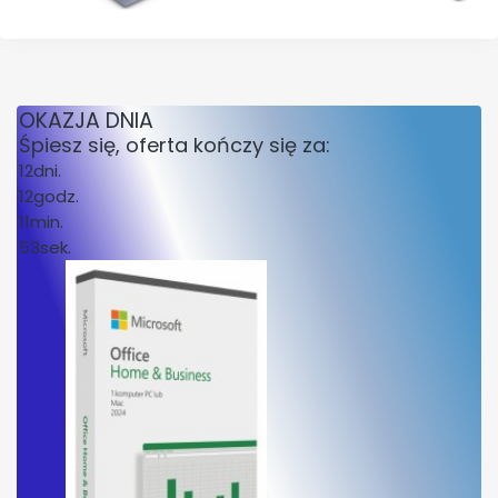
OKAZJA DNIA
Śpiesz się, oferta kończy się za:
12
dni.
12
godz.
11
min.
53
sek.