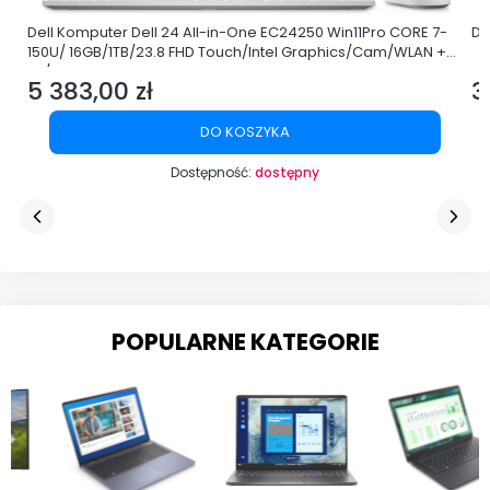
Dell Komputer Dell 24 All-in-One EC24250 Win11Pro CORE 7-
De
150U/ 16GB/1TB/23.8 FHD Touch/Intel Graphics/Cam/WLAN +
BT/3Y ProSupport
5 383,00 zł
3
Cena
C
DO KOSZYKA
Dostępność:
dostępny
POPULARNE KATEGORIE