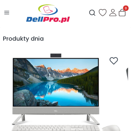
Produ
Otwórz wyszukiwark
Produkty dnia