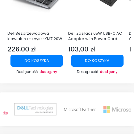
Dell Bezprzewodowa
Dell Zasilacz 65W USB-C AC
De
klawiatura + mysz-KM7120W
Adapter with Power Cord
Q
Europe
LE
226,00 zł
103,00 zł
1
Cena
Cena
C
DO KOSZYKA
DO KOSZYKA
Dostępność:
dostępny
Dostępność:
dostępny