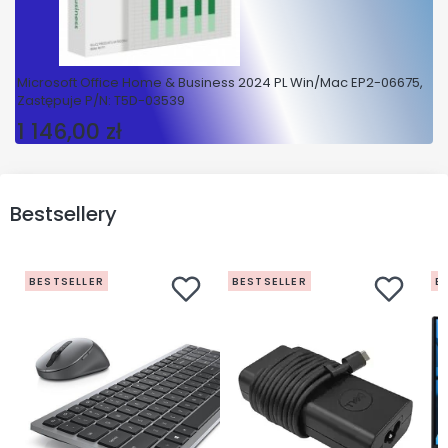
Microsoft Office Home & Business 2024 PL Win/Mac EP2-06675,
Zastępuje P/N: T5D-03539
1 146,00 zł
Cena
Bestsellery
BESTSELLER
BESTSELLER
B