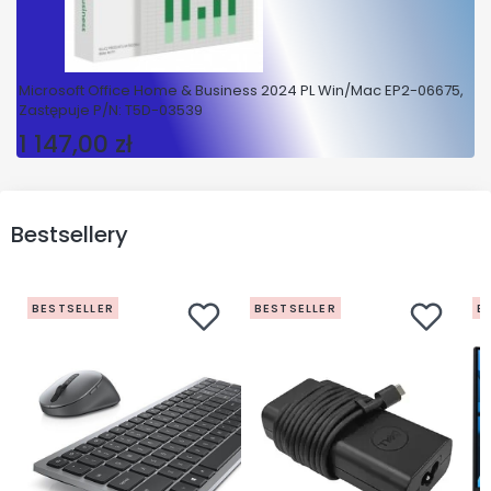
Microsoft Office Home & Business 2024 PL Win/Mac EP2-06675,
Zastępuje P/N: T5D-03539
1 147,00 zł
Cena
Bestsellery
BESTSELLER
BESTSELLER
B