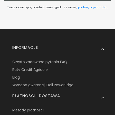
Twoje dane będą przetwarzane zgodnie z naszą
polityką prywatności
.
Linki w stopce
INFORMACJE
Często zadawane pytania FAQ
Raty Credit Agricole
Blog
Wycena gwarancji Dell PowerEdge
PŁATNOŚCI I DOSTAWA
Metody płatności