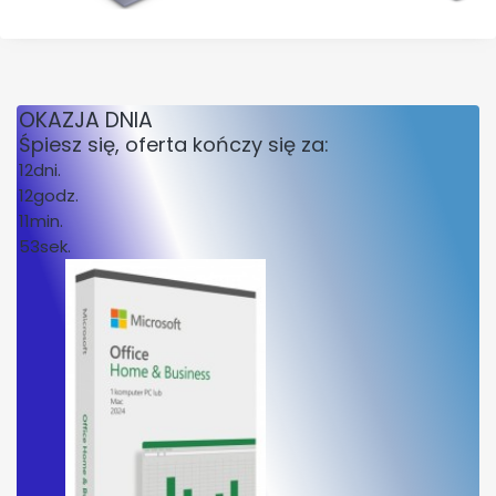
OKAZJA DNIA
Śpiesz się, oferta kończy się za:
12
dni.
12
godz.
11
min.
53
sek.