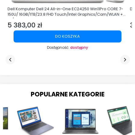
Dell Komputer Dell 24 All-in-One EC24250 Win11Pro CORE 7-
De
150U/ 16GB/1TB/23.8 FHD Touch/Intel Graphics/Cam/WLAN +
BT/3Y ProSupport
5 383,00 zł
3
Cena
C
DO KOSZYKA
Dostępność:
dostępny
POPULARNE KATEGORIE