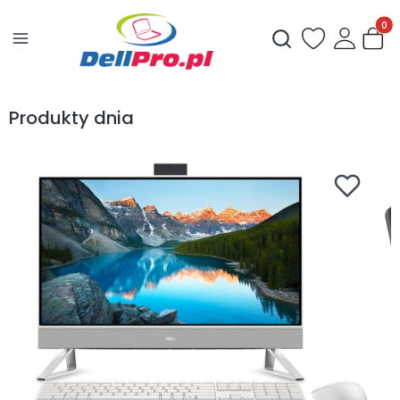
Produ
Otwórz wyszukiwark
Produkty dnia