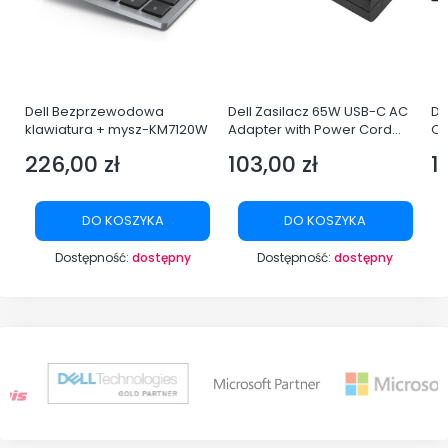
Dell Bezprzewodowa
Dell Zasilacz 65W USB-C AC
De
i3-
klawiatura + mysz-KM7120W
Adapter with Power Cord
Q
Europe
LE
226,00 zł
103,00 zł
1
Cena
Cena
C
YP
DO KOSZYKA
DO KOSZYKA
Dostępność:
dostępny
Dostępność:
dostępny