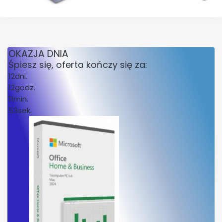
OKAZJA DNIA
Śpiesz się, oferta kończy się za:
12
dni.
12
godz.
11
min.
53
sek.