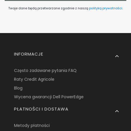
Twoje dane będą przetwarzane zgodnie z naszą
polityką prywatności
.
Linki w stopce
INFORMACJE
Często zadawane pytania FAQ
Raty Credit Agricole
Blog
Wycena gwarancji Dell PowerEdge
PŁATNOŚCI I DOSTAWA
Metody płatności