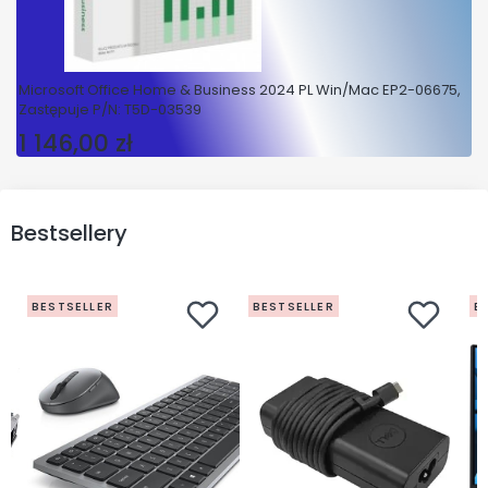
Microsoft Office Home & Business 2024 PL Win/Mac EP2-06675,
Zastępuje P/N: T5D-03539
1 146,00 zł
Cena
Bestsellery
BESTSELLER
BESTSELLER
B