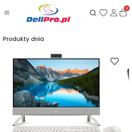
Produ
Otwórz wyszukiwark
Produkty dnia