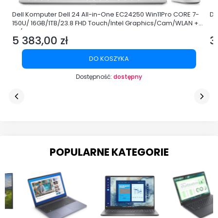
Dell Komputer Dell 24 All-in-One EC24250 Win11Pro CORE 7-
De
150U/ 16GB/1TB/23.8 FHD Touch/Intel Graphics/Cam/WLAN +
BT/3Y ProSupport
5 383,00 zł
3
Cena
C
DO KOSZYKA
Dostępność:
dostępny
POPULARNE KATEGORIE