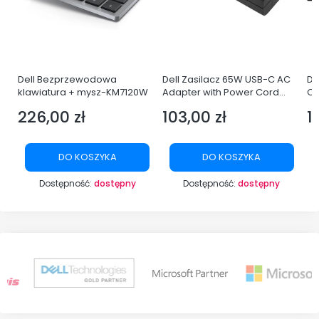
Dell Bezprzewodowa
Dell Zasilacz 65W USB-C AC
De
klawiatura + mysz-KM7120W
Adapter with Power Cord
Q
Europe
LE
226,00 zł
103,00 zł
1
Cena
Cena
C
DO KOSZYKA
DO KOSZYKA
Dostępność:
dostępny
Dostępność:
dostępny