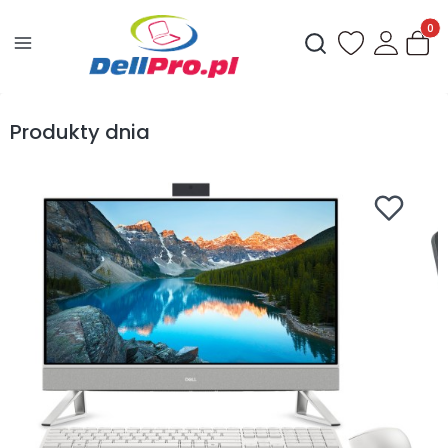
Produ
Otwórz wyszukiwark
Produkty dnia