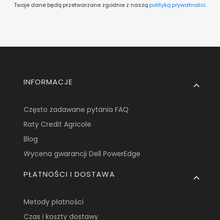
Twoje dane będą przetwarzane zgodnie z naszą
polityką prywatności
.
Linki w stopce
INFORMACJE
Często zadawane pytania FAQ
Raty Credit Agricole
Blog
Wycena gwarancji Dell PowerEdge
PŁATNOŚCI I DOSTAWA
Metody płatności
Czas i koszty dostawy