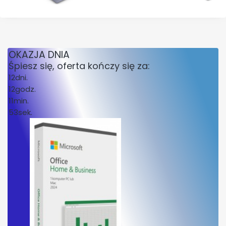
OKAZJA DNIA
Śpiesz się, oferta kończy się za:
12
dni.
12
godz.
11
min.
53
sek.