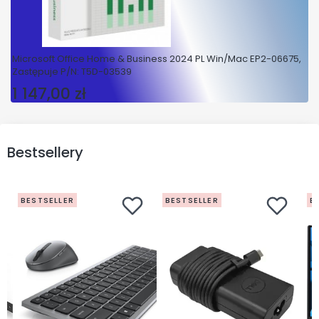
Microsoft Office Home & Business 2024 PL Win/Mac EP2-06675,
Zastępuje P/N: T5D-03539
1 147,00 zł
Cena
Bestsellery
BESTSELLER
BESTSELLER
B