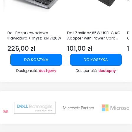
Dell Bezprzewodowa
Dell Zasilacz 65W USB-C AC
De
klawiatura + mysz-KM7120W
Adapter with Power Cord
Q
Europe
LE
226,00 zł
101,00 zł
1
Cena
Cena
C
DO KOSZYKA
DO KOSZYKA
Dostępność:
dostępny
Dostępność:
dostępny