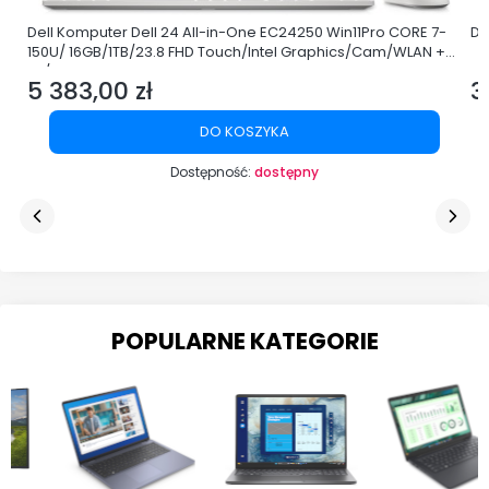
Dell Komputer Dell 24 All-in-One EC24250 Win11Pro CORE 7-
De
150U/ 16GB/1TB/23.8 FHD Touch/Intel Graphics/Cam/WLAN +
BT/3Y ProSupport
5 383,00 zł
3
Cena
C
DO KOSZYKA
Dostępność:
dostępny
POPULARNE KATEGORIE