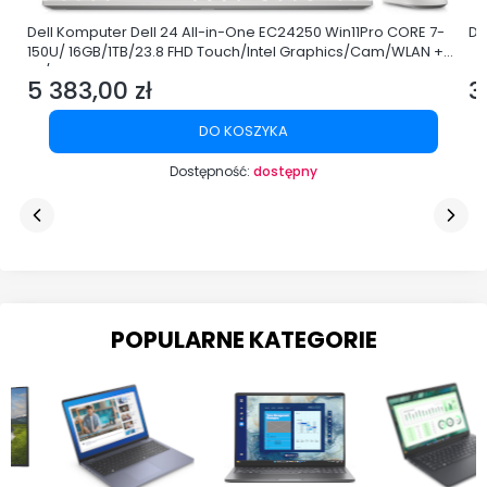
Dell Komputer Dell 24 All-in-One EC24250 Win11Pro CORE 7-
De
150U/ 16GB/1TB/23.8 FHD Touch/Intel Graphics/Cam/WLAN +
BT/3Y ProSupport
5 383,00 zł
3
Cena
C
DO KOSZYKA
Dostępność:
dostępny
POPULARNE KATEGORIE