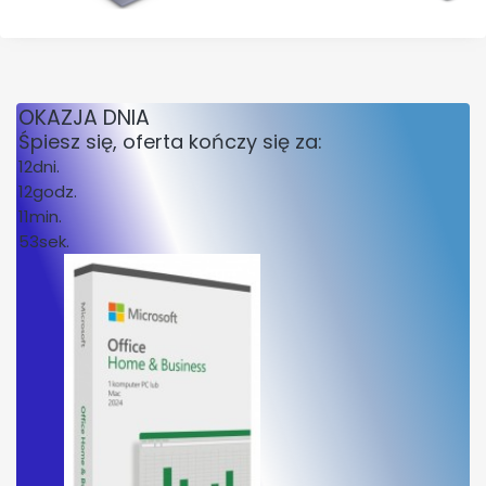
OKAZJA DNIA
Śpiesz się, oferta kończy się za:
12
dni.
12
godz.
11
min.
53
sek.