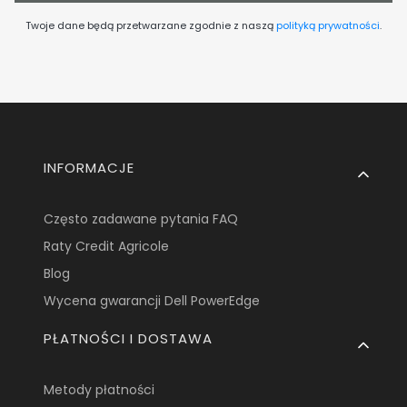
Twoje dane będą przetwarzane zgodnie z naszą
polityką prywatności
.
Linki w stopce
INFORMACJE
Często zadawane pytania FAQ
Raty Credit Agricole
Blog
Wycena gwarancji Dell PowerEdge
PŁATNOŚCI I DOSTAWA
Metody płatności