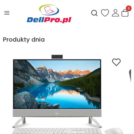
Produ
Otwórz wyszukiwark
Produkty dnia