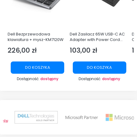
Dell Bezprzewodowa
Dell Zasilacz 65W USB-C AC
De
i3-
klawiatura + mysz-KM7120W
Adapter with Power Cord
Q
Europe
LE
226,00 zł
103,00 zł
1
Cena
Cena
C
YP
DO KOSZYKA
DO KOSZYKA
Dostępność:
dostępny
Dostępność:
dostępny