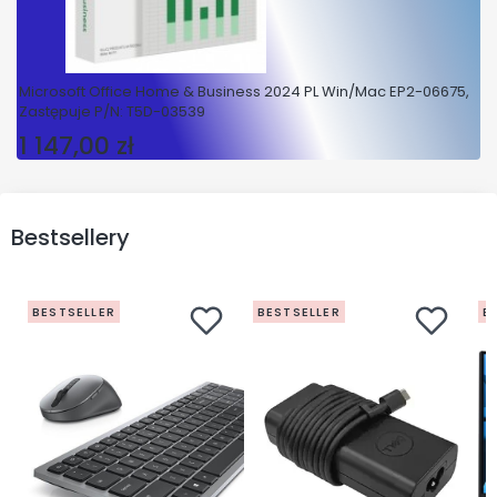
Microsoft Office Home & Business 2024 PL Win/Mac EP2-06675,
Zastępuje P/N: T5D-03539
1 147,00 zł
Cena
Bestsellery
BESTSELLER
BESTSELLER
B