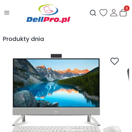
Produ
Otwórz wyszukiwark
Produkty dnia