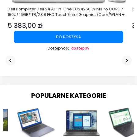
Dell Komputer Dell 24 All-in-One EC24250 Win11Pro CORE 7-
De
150U/ 16GB/1TB/23.8 FHD Touch/Intel Graphics/Cam/WLAN +
BT/3Y ProSupport
5 383,00 zł
3
Cena
C
DO KOSZYKA
Dostępność:
dostępny
POPULARNE KATEGORIE