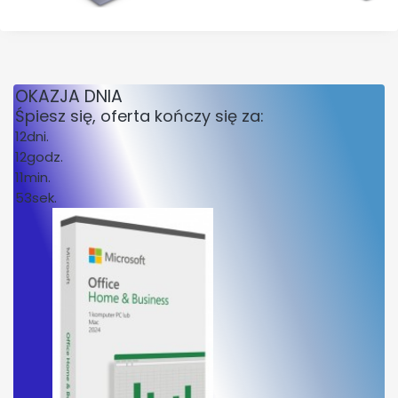
OKAZJA DNIA
Śpiesz się, oferta kończy się za:
12
dni.
12
godz.
11
min.
53
sek.