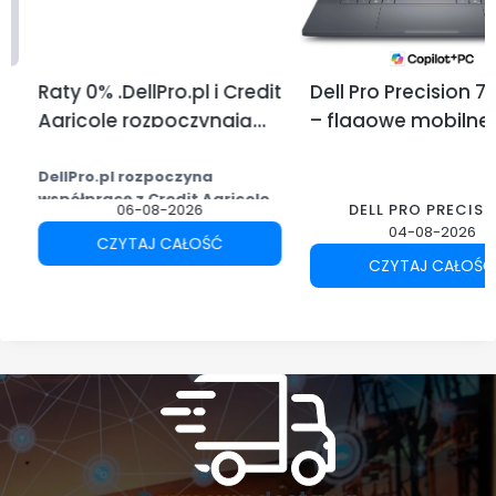
Raty 0% .DellPro.pl i Credit
Dell Pro Precision 7 1
Agricole rozpoczynają
– flagowe mobilne
współpracę.
stacje robocze Dell
profesjonalistów
DellPro.pl rozpoczyna
współpracę z Credit Agricole.
06-08-2026
DELL PRO PRECIS
Przez miesiąc raty 0%!
04-08-2026
CZYTAJ CAŁOŚĆ
Mamy przyjemność
CZYTAJ CAŁOŚĆ
poinformować, że DellPro.pl
nawiązał współpracę z
Credit
Agricole
, dzięki której nasi klienci
mogą skorzystać z wygodnego
finansowania zakupów sprzętu IT.
Z okazji rozpoczęcia współpracy
przygotowaliśmy specjalną
promocję. Przez najbliższy
miesiąc wybrane zakupy można