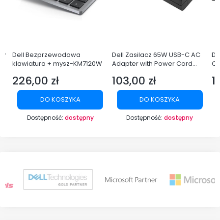
Dell Bezprzewodowa
Dell Zasilacz 65W USB-C AC
De
klawiatura + mysz-KM7120W
Adapter with Power Cord
Q
Europe
LE
226,00 zł
103,00 zł
1
Cena
Cena
C
DO KOSZYKA
DO KOSZYKA
Dostępność:
dostępny
Dostępność:
dostępny