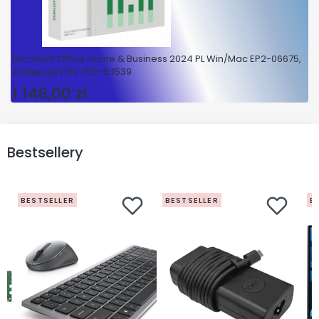
Microsoft Office Home & Business 2024 PL Win/Mac EP2-06675,
Zastępuje P/N: T5D-03539
1 146,00 zł
Cena
Bestsellery
BESTSELLER
BESTSELLER
B