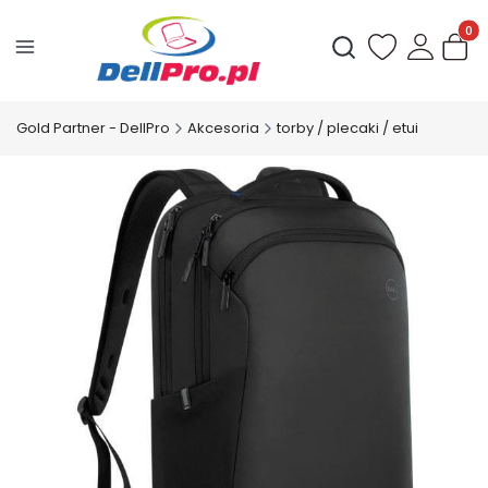
Produ
Otwórz wyszukiwark
Gold Partner - DellPro
Akcesoria
torby / plecaki / etui