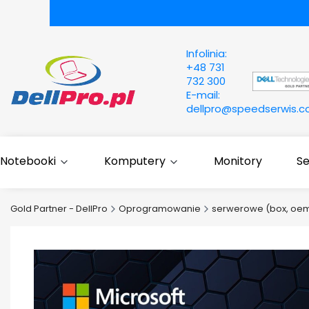
Infolinia:
+48 731
732 300
E-mail:
dellpro@speedserwis.
Notebooki
Komputery
Monitory
S
Gold Partner - DellPro
Oprogramowanie
serwerowe (box, oem