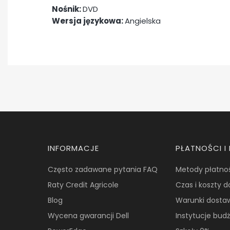
Nośnik:
DVD
Wersja językowa:
Angielska
Linki w stopce
INFORMACJE
PŁATNOŚCI 
Często zadawane pytania FAQ
Metody płatno
Raty Credit Agricole
Czas i koszty 
Blog
Warunki dosta
Wycena gwarancji Dell
Instytucje bud