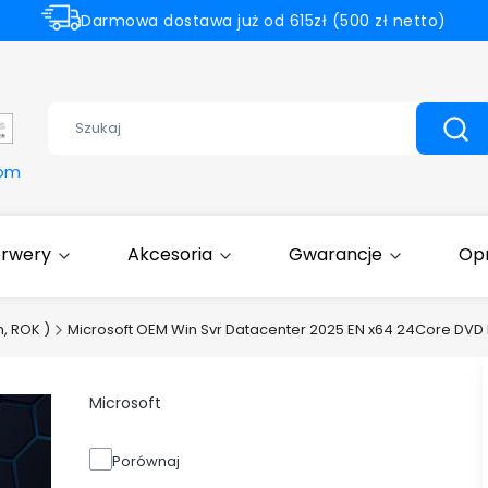
Darmowa dostawa już od 615zł (500 zł netto)
Dell Partner Gold
Wyczyść
Szuk
com
erwery
Akcesoria
Gwarancje
Op
, ROK )
Microsoft OEM Win Svr Datacenter 2025 EN x64 24Core DVD
Microsoft
Porównaj