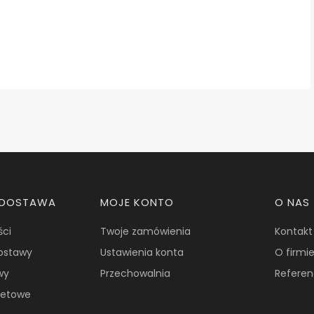
I DOSTAWA
MOJE KONTO
O NAS
ści
Twoje zamówienia
Kontakt
dostawy
Ustawienia konta
O firmi
wy
Przechowalnia
Referen
żetowe