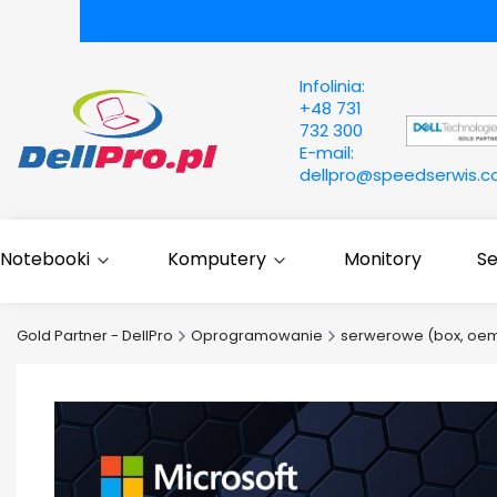
Infolinia:
+48 731
732 300
E-mail:
dellpro@speedserwis.
Notebooki
Komputery
Monitory
S
Gold Partner - DellPro
Oprogramowanie
serwerowe (box, oem