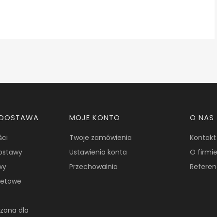
I DOSTAWA
MOJE KONTO
O NAS
ści
Twoje zamówienia
Kontakt
dostawy
Ustawienia konta
O firmi
wy
Przechowalnia
Referen
żetowe
zona dla