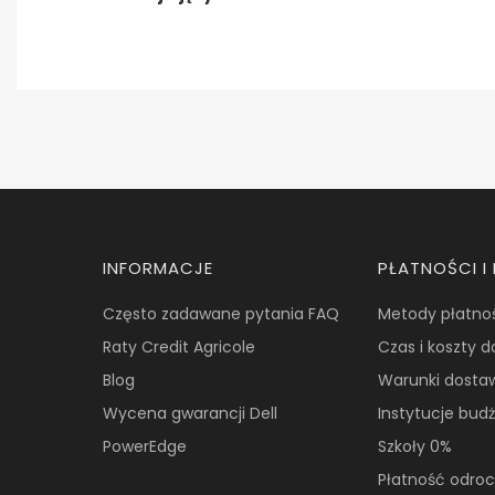
Linki w stopce
INFORMACJE
PŁATNOŚCI 
Często zadawane pytania FAQ
Metody płatno
Raty Credit Agricole
Czas i koszty 
Blog
Warunki dosta
Wycena gwarancji Dell
Instytucje bud
PowerEdge
Szkoły 0%
Płatność odroc