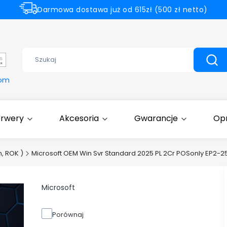
Darmowa dostawa już od 615zł (500 zł netto)
Dell Partner Gold
Wyczyść
Szuk
com
erwery
Akcesoria
Gwarancje
Op
, ROK )
Microsoft OEM Win Svr Standard 2025 PL 2Cr POSonly EP2-2
Microsoft
Porównaj