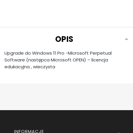
OPIS
Upgrade do Windows 11 Pro -Microsoft Perpetual
Software (następca Microsoft OPEN) – licencja
edukacyjna , wieczysta
Linki w stopce
INFORMACJE