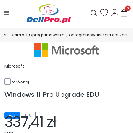
Produ
Otwórz wyszukiwark
ner - DellPro
Oprogramowanie
oprogramowanie dla edukacji
Microsoft
Porównaj
Windows 11 Pro Upgrade EDU
337,41 zł
PLN
EUR