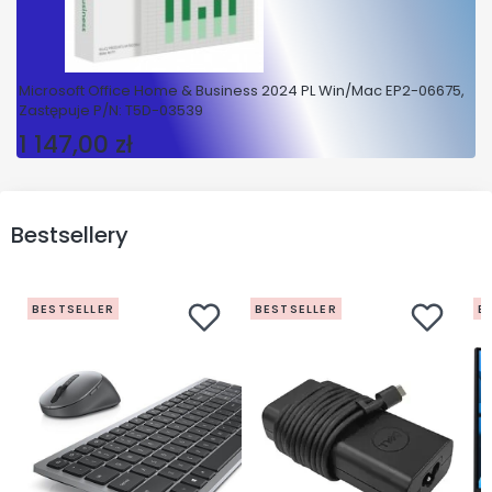
Microsoft Office Home & Business 2024 PL Win/Mac EP2-06675,
Zastępuje P/N: T5D-03539
1 147,00 zł
Cena
Bestsellery
BESTSELLER
BESTSELLER
B