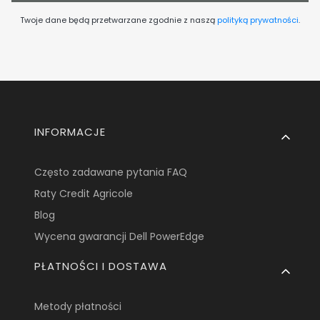
Twoje dane będą przetwarzane zgodnie z naszą
polityką prywatności
.
Linki w stopce
INFORMACJE
Często zadawane pytania FAQ
Raty Credit Agricole
Blog
Wycena gwarancji Dell PowerEdge
PŁATNOŚCI I DOSTAWA
Metody płatności