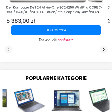
Dell Komputer Dell 24 All-in-One EC24250 Win11Pro CORE 7-
De
150U/ 16GB/1TB/23.8 FHD Touch/Intel Graphics/Cam/WLAN +
BT/3Y ProSupport
5 383,00 zł
3
Cena
C
DO KOSZYKA
Dostępność:
dostępny
POPULARNE KATEGORIE