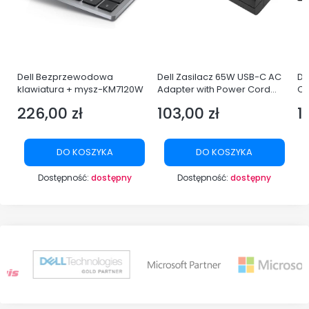
i
Dell Bezprzewodowa
Dell Zasilacz 65W USB-C AC
De
E
klawiatura + mysz-KM7120W
Adapter with Power Cord
Q
Europe
LE
226,00 zł
103,00 zł
1
Cena
Cena
C
DO KOSZYKA
DO KOSZYKA
Dostępność:
dostępny
Dostępność:
dostępny