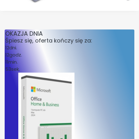
OKAZJA DNIA
Śpiesz się, oferta kończy się za:
12
dni.
12
godz.
11
min.
53
sek.