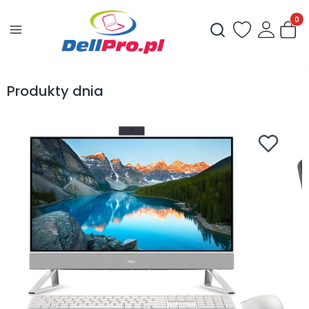
Produ
Otwórz wyszukiwark
Produkty dnia