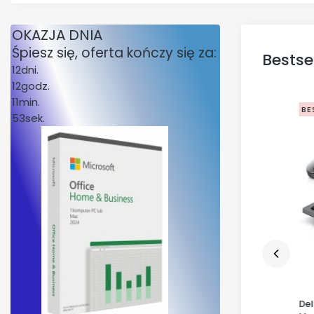
OKAZJA DNIA
Śpiesz się, oferta kończy się za:
Bestse
12
dni.
12
godz.
11
min.
BESTSELLER
BESTSELLER
BE
53
sek.
Dell Komputer Dell Pro Tower
Dell Silent Mouse - MS355
De