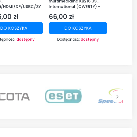
D
multimedialna KB216 US
IPS LED
:9/HDMI/DP/USBC/3Y
International (QWERTY) -
QHD(2560x1
czarna (RTL BOX)
/DP/USB-C
,00 zł
66,00 zł
1 370,0
Cena
Cena
DO KOSZYKA
DO KOSZYKA
DO 
tępność:
dostępny
Dostępność:
dostępny
Dostępn