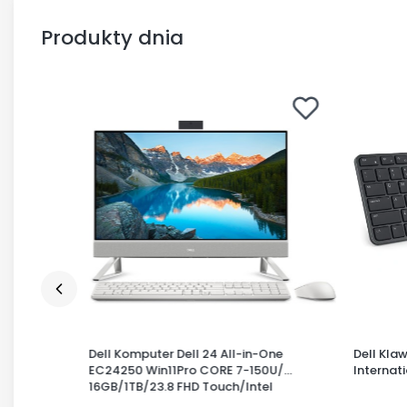
Produkty dnia
14 cali LED
Dell Komputer Dell 24 All-in-One
Dell Kla
B-C/3Y
EC24250 Win11Pro CORE 7-150U/
Internat
16GB/1TB/23.8 FHD Touch/Intel
Graphics/Cam/WLAN + BT/3Y