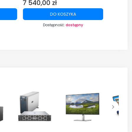
7 540,00 zł
3 519,0
Cena
Cena
DO KOSZYKA
Dostępność:
dostępny
Dost