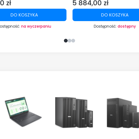
0 zł
5 884,00 zł
Cena
DO KOSZYKA
DO KOSZYKA
ostępność:
na wyczerpaniu
Dostępność:
dostępny