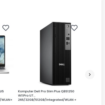
 U5
Komputer Dell Pro Slim Plus QBS1250
Dell Komput
W11Pro U7
Ultra 5 225
c/WLAN+
265/32GB/512GB/Integrated/WLAN +
UHD/WLAN 
num
BT/Wireless Kb & Mouse/260W/3YPS