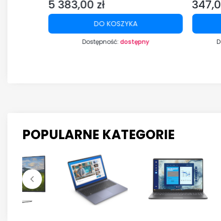
5 383,00 zł
347,0
ProSupport
Cena
Cena
DO KOSZYKA
ny
Dostępność:
dostępny
D
POPULARNE KATEGORIE