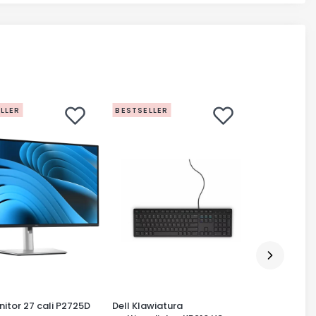
LLER
BESTSELLER
BESTSELLE
nitor 27 cali P2725D
Dell Klawiatura
Dell Monito