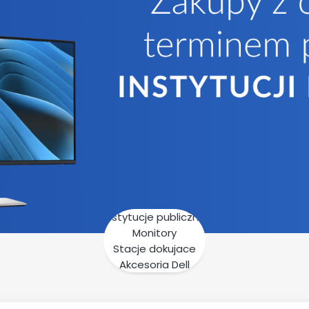
Instytucje publiczne
Monitory
Stacje dokujace
Akcesoria Dell