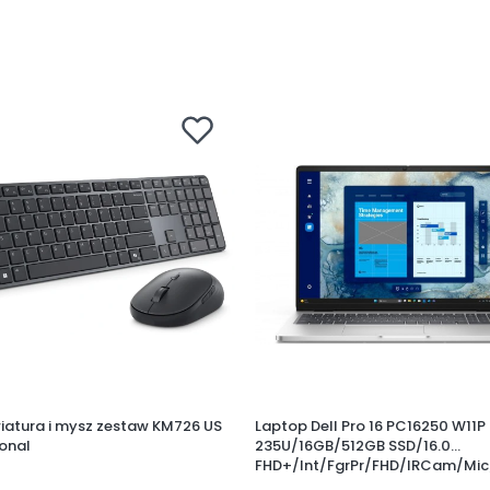
wiatura i mysz zestaw KM726 US
Laptop Dell Pro 16 PC16250 W11P
ional
235U/16GB/512GB SSD/16.0
FHD+/Int/FgrPr/FHD/IRCam/Mi
BT/BcklKb/3C/vPro/3YPS Plati