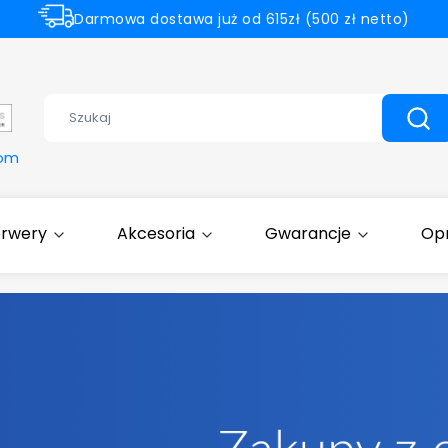
Darmowa dostawa już od 615zł (500 zł netto)
Dell Partner Gold
Wyczyść
Szuk
com
erwery
Akcesoria
Gwarancje
Op