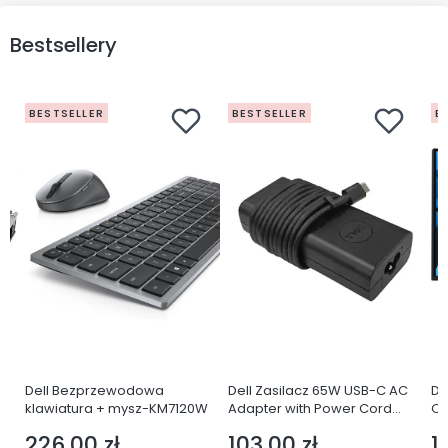
Bestsellery
BESTSELLER
BESTSELLER
B
Dell Bezprzewodowa
Dell Zasilacz 65W USB-C AC
De
klawiatura + mysz-KM7120W
Adapter with Power Cord
Q
Europe
LE
226,00 zł
103,00 zł
1