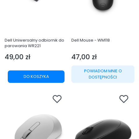
Dell Uniwersalny odbiornik do
Dell Mouse - WM118
parowania WR221
49,00 zł
47,00 zł
Cena
Cena
POWIADOM MNIE O
DO KOSZYKA
DOSTĘPNOŚCI