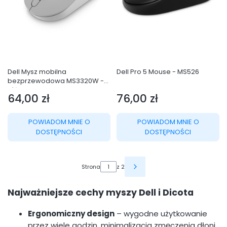
Dell Mysz mobilna
Dell Pro 5 Mouse - MS526
bezprzewodowa MS3320W -
różowa
64,00 zł
76,00 zł
Cena
Cena
POWIADOM MNIE O
POWIADOM MNIE O
DOSTĘPNOŚCI
DOSTĘPNOŚCI
Strona
z 2
Najważniejsze cechy myszy Dell i Dicota
Ergonomiczny design
– wygodne użytkowanie
przez wiele godzin, minimalizacja zmęczenia dłoni.