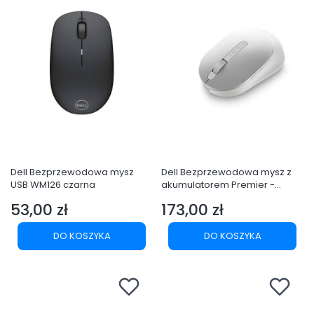
Dell Bezprzewodowa mysz
Dell Bezprzewodowa mysz z
USB WM126 czarna
akumulatorem Premier -
MS7421W
53,00 zł
173,00 zł
Cena
Cena
DO KOSZYKA
DO KOSZYKA