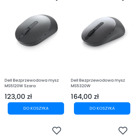
Dell Bezprzewodowa mysz
Dell Bezprzewodowa mysz
MS5120W Szara
MS5320W
123,00 zł
164,00 zł
Cena
Cena
DO KOSZYKA
DO KOSZYKA