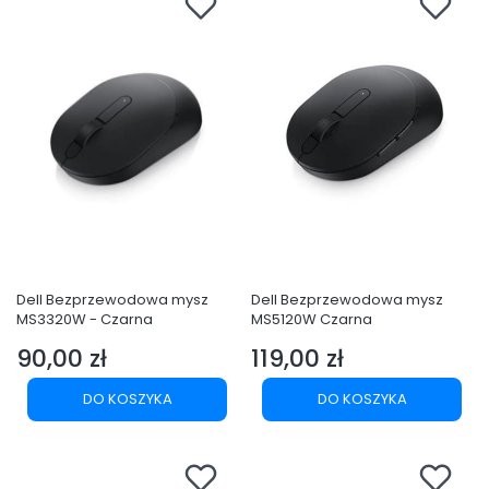
Dell Bezprzewodowa mysz
Dell Bezprzewodowa mysz
MS3320W - Czarna
MS5120W Czarna
90,00 zł
119,00 zł
Cena
Cena
DO KOSZYKA
DO KOSZYKA