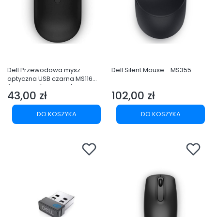
Dell Przewodowa mysz
Dell Silent Mouse - MS355
optyczna USB czarna MS116
(570-AAIR/570-AAIS)
43,00 zł
102,00 zł
Cena
Cena
DO KOSZYKA
DO KOSZYKA