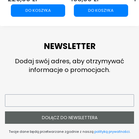
Cena
Cena
C
DO KOSZYKA
DO KOSZYKA
NEWSLETTER
Dodaj swój adres, aby otrzymywać
informacje o promocjach.
DOŁĄCZ DO NEWSLETTERA
Twoje dane będą przetwarzane zgodnie z naszą
polityką prywatności
.