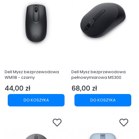
Dell Mysz bezprzewodowa
Dell Mysz bezprzewodowa
WM118 - czarny
pełnowymiarowa MS300
44,00 zł
68,00 zł
Cena
Cena
DO KOSZYKA
DO KOSZYKA