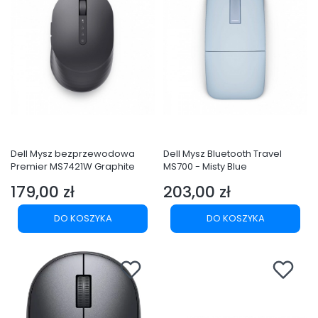
Dell Mysz bezprzewodowa
Dell Mysz Bluetooth Travel
Premier MS7421W Graphite
MS700 - Misty Blue
179,00 zł
203,00 zł
Cena
Cena
DO KOSZYKA
DO KOSZYKA