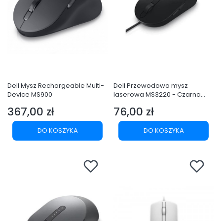
Dell Mysz Rechargeable Multi-
Dell Przewodowa mysz
Device MS900
laserowa MS3220 - Czarna
PROMO !!!
367,00 zł
76,00 zł
Cena
Cena
DO KOSZYKA
DO KOSZYKA