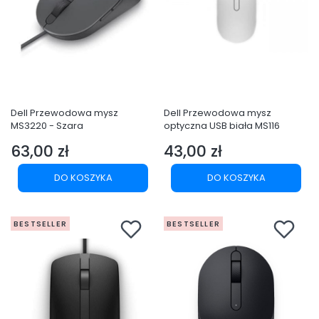
Dell Przewodowa mysz
Dell Przewodowa mysz
MS3220 - Szara
optyczna USB biała MS116
63,00 zł
43,00 zł
Cena
Cena
DO KOSZYKA
DO KOSZYKA
BESTSELLER
BESTSELLER