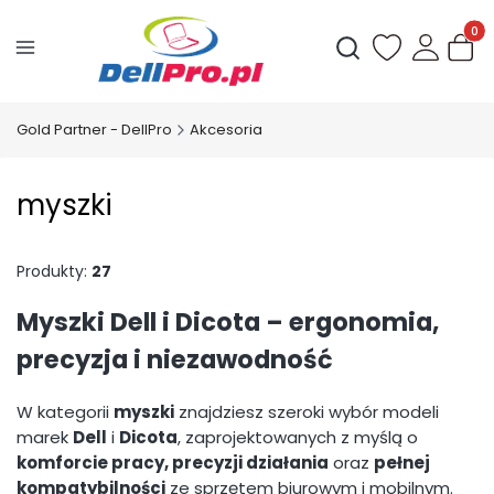
Produ
Otwórz wyszukiwark
Gold Partner - DellPro
Akcesoria
myszki
Produkty:
27
Myszki Dell i Dicota – ergonomia,
precyzja i niezawodność
W kategorii
myszki
znajdziesz szeroki wybór modeli
marek
Dell
i
Dicota
, zaprojektowanych z myślą o
komforcie pracy, precyzji działania
oraz
pełnej
kompatybilności
ze sprzętem biurowym i mobilnym.