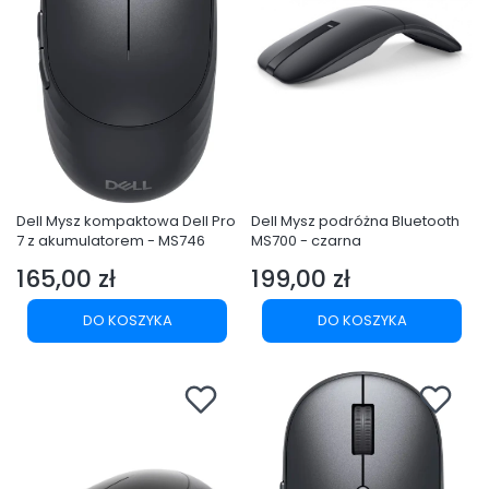
Dell Mysz kompaktowa Dell Pro
Dell Mysz podróżna Bluetooth
7 z akumulatorem - MS746
MS700 - czarna
165,00 zł
199,00 zł
Cena
Cena
DO KOSZYKA
DO KOSZYKA