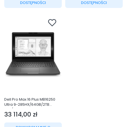
DOSTĘPNOŚCI
DOSTĘPNOŚCI
Dell Pro Max 16 Plus MB16250
Ultra 9-285HX/64GB/2TB
SSD/Qualcomm AI 100
33 114,00 zł
NPU/FgrPr &
Cena
SmtCd/Cam/WLAN + BT/16.0"
FHD+/Backlit Kb/W11 Pro/3YPS