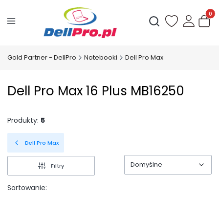
Produ
Otwórz wyszukiwark
Gold Partner - DellPro
Notebooki
Dell Pro Max
Dell Pro Max 16 Plus MB16250
Produkty:
5
Dell Pro Max
Domyślne
Filtry
Domyślne
Sortowanie: