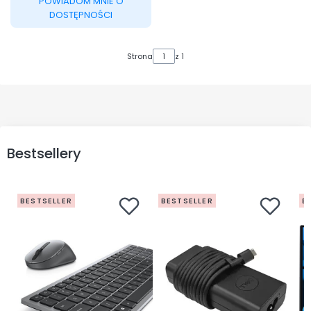
POWIADOM MNIE O
DOSTĘPNOŚCI
Strona
z 1
Bestsellery
BESTSELLER
BESTSELLER
B