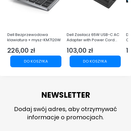
i
Dell Bezprzewodowa
Dell Zasilacz 65W USB-C AC
De
E
klawiatura + mysz-KM7120W
Adapter with Power Cord
Q
Europe
LE
226,00 zł
103,00 zł
1
Cena
Cena
C
DO KOSZYKA
DO KOSZYKA
NEWSLETTER
Dodaj swój adres, aby otrzymywać
informacje o promocjach.