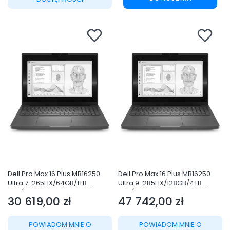
Dell Pro Max 16 Plus MB16250
Dell Pro Max 16 Plus MB16250
Ultra 7-265HX/64GB/1TB
Ultra 9-285HX/128GB/4TB
SSD/Qualcomm AI 100
SSD/Qualcomm AI 100
30 619,00 zł
47 742,00 zł
NPU/FgrPr &
NPU/FgrPr &
Cena
Cena
SmtCd/Cam/WLAN + BT/16.0"
SmtCd/Cam/WLAN + BT/16.0"
FHD+/Backlit Kb/W11 Pro/3YPS
FHD+/Backlit Kb/W11 Pro/3YPS
POWIADOM MNIE O
POWIADOM MNIE O