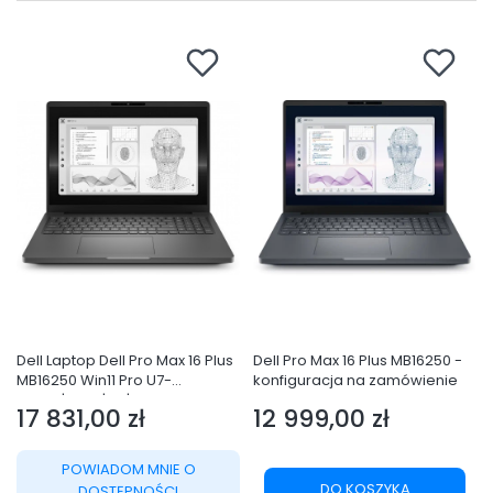
Dell Laptop Dell Pro Max 16 Plus
Dell Pro Max 16 Plus MB16250 -
MB16250 Win11 Pro U7-
konfiguracja na zamówienie
265HX|32GB|1TB|Nvidia RTX PRO
17 831,00 zł
12 999,00 zł
3000 Blackwell 12GB
Cena
Cena
GDDR7|FgrPr &
SmtCd|Cam|WLAN + BT|16.0
POWIADOM MNIE O
FHD|Bac
DO KOSZYKA
DOSTĘPNOŚCI