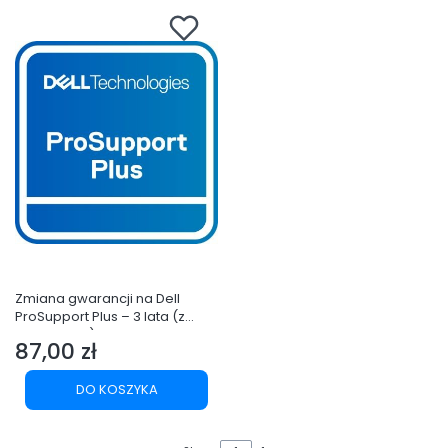
Zmiana gwarancji na Dell
ProSupport Plus – 3 lata (z
ProSupport) Dell Pro Deskt. 24
87,00 zł
All-in-One QC24250,24
Cena
QC24251,Micro QCM1255
QCM1250,Slim QCS1250
DO KOSZYKA
QCS1255,Tower QCT1250
QCT1255