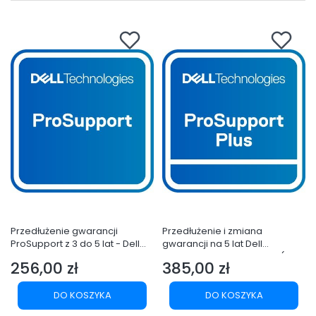
Przedłużenie gwarancji
Przedłużenie i zmiana
ProSupport z 3 do 5 lat - Dell
gwarancji na 5 lat Dell
Pro Deskt. 24 All-in-One
ProSupport Plus – z 3 lata (z
256,00 zł
385,00 zł
QC24250,24 QC24251,Micro
ProSupport) - Deskt. 24 All-in-
Cena
Cena
QCM1255 QCM1250,Slim
One QC24250,24
QCS1250 QCS1255,Tower
QC24251,Micro QCM1255
DO KOSZYKA
DO KOSZYKA
QCT1250 QCT1255
QCM1250,Slim QCS1250