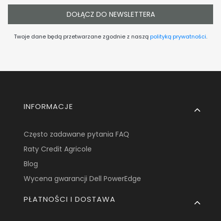
DOŁĄCZ DO NEWSLETTERA
Twoje dane będą przetwarzane zgodnie z naszą
polityką prywatności
.
Linki w stopce
INFORMACJE
Często zadawane pytania FAQ
Raty Credit Agricole
Blog
Wycena gwarancji Dell PowerEdge
PŁATNOŚCI I DOSTAWA