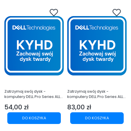
QCS1255,Tower QCT1250
QCT1255
Zatrzymaj swój dysk -
Zatrzymaj swój dysk -
komputery DELL Pro Series ALL
komputery DELL Pro Series ALL
3Y Keep Your HD
5Y Keep Your HD
54,00 zł
83,00 zł
Cena
Cena
DO KOSZYKA
DO KOSZYKA