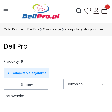
Produ
Otwórz wyszukiwark
Gold Partner - DellPro
Gwarancje
komputery stacjonarne
Dell Pro
Produkty:
5
komputery stacjonarne
Domyślne
Filtry
Domyślne
Sortowanie: