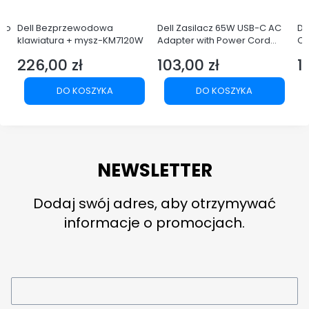
Pro
Dell Bezprzewodowa
Dell Zasilacz 65W USB-C AC
De
klawiatura + mysz-KM7120W
Adapter with Power Cord
Q
Europe
LE
226,00 zł
103,00 zł
1
Cena
Cena
C
DO KOSZYKA
DO KOSZYKA
NEWSLETTER
Dodaj swój adres, aby otrzymywać
informacje o promocjach.