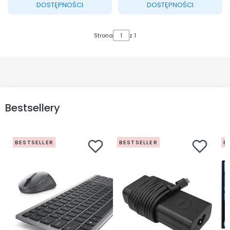
DOSTĘPNOŚCI
DOSTĘPNOŚCI
Strona
z 1
Bestsellery
BESTSELLER
BESTSELLER
B