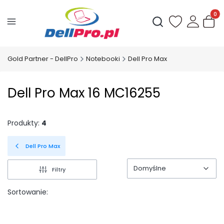
Produ
Otwórz wyszukiwark
Gold Partner - DellPro
Notebooki
Dell Pro Max
Dell Pro Max 16 MC16255
Produkty:
4
Dell Pro Max
Domyślne
Filtry
Domyślne
Sortowanie: