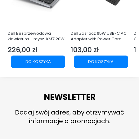
Dell Bezprzewodowa
Dell Zasilacz 65W USB-C AC
De
i3-
klawiatura + mysz-KM7120W
Adapter with Power Cord
Q
Europe
LE
226,00 zł
103,00 zł
1
Cena
Cena
C
YP
DO KOSZYKA
DO KOSZYKA
NEWSLETTER
Dodaj swój adres, aby otrzymywać
informacje o promocjach.