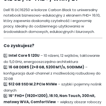
Dell 16 DC16250 w kolorze Carbon Black to uniwersalny
notebook biznesowo-edukacyjny z ekranem FHD+ 16:10,
który zapewnia doskonałą czytelność i ergonomię
pracy. Idealny do codziennego użytkowania w
środowiskach domowych, edukacyjnych i biurowych.
Co zyskujesz?
1️⃣
Intel Core 5 120U
– 10 rdzeni, 12 wątków, taktowanie
do 5,0 GHz, energooszczędna architektura
2️⃣
16 GB DDR5 (2×8 GB, 5200 MT/s, SODIMM)
–
konfiguracja dual-channel z możliwością rozbudowy do
32 GB
3️⃣
512 GB SSD M.2 PCIe NVMe
– szybki i pojemny nośnik
danych
4️⃣
16″ FHD+ (1920×1200), 16:10, Non‑Touch, 300 nit,
matowy WVA, ComfortView
– większy obszar roboczy