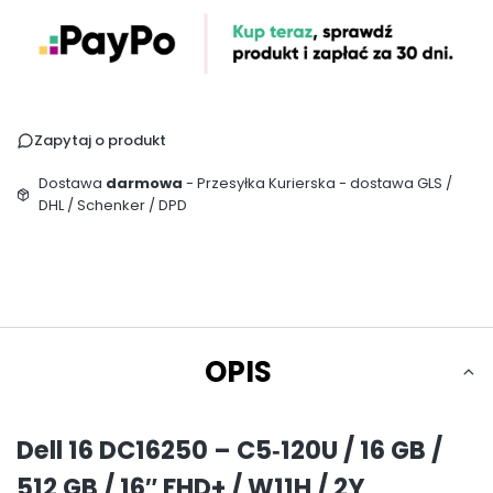
Zapytaj o produkt
Dostawa
darmowa
- Przesyłka Kurierska - dostawa GLS /
DHL / Schenker / DPD
OPIS
Dell 16 DC16250 – C5‑120U / 16 GB /
512 GB / 16″ FHD+ / W11H / 2Y