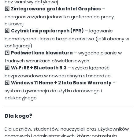
bez warstwy dotykowej
5️⃣
Zintegrowana grafika Intel Graphics
–
energooszczędna jednostka graficzna do pracy
biurowej
6️⃣
Czytnik linii papilarnych (FPR)
– logowanie
biometryczne i lepsze bezpieczeństwo (jeśli obecny w
konfiguracji)
7️⃣
Podświetlana klawiatura
– wygodne pisanie w
trudnych warunkach oświetleniowych
8️⃣
Wi‑Fi 6E + Bluetooth 5.3
– szybka łączność
bezprzewodowa w nowoczesnym standardzie
9️⃣
Windows 11 Home + 2 lata Basic Warranty
–
system i gwarancja do użytku domowego i
edukacyjnego
Dla kogo?
Dla uczniów, studentów, nauczycieli oraz użytkowników
domowych i administracyjnych, którzy potrzebują