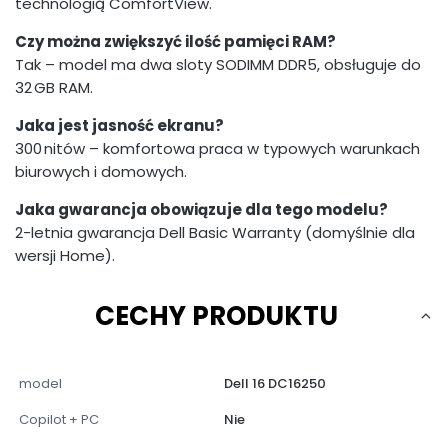
technologią ComfortView.
Czy można zwiększyć ilość pamięci RAM?
Tak – model ma dwa sloty SODIMM DDR5, obsługuje do
32 GB RAM.
Jaka jest jasność ekranu?
300 nitów – komfortowa praca w typowych warunkach
biurowych i domowych.
Jaka gwarancja obowiązuje dla tego modelu?
2-letnia gwarancja Dell Basic Warranty (domyślnie dla
wersji Home).
CECHY PRODUKTU
model
Dell 16 DC16250
Copilot + PC
Nie