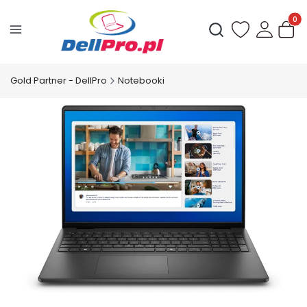
Produ
Otwórz wyszukiwark
Gold Partner - DellPro
Notebooki