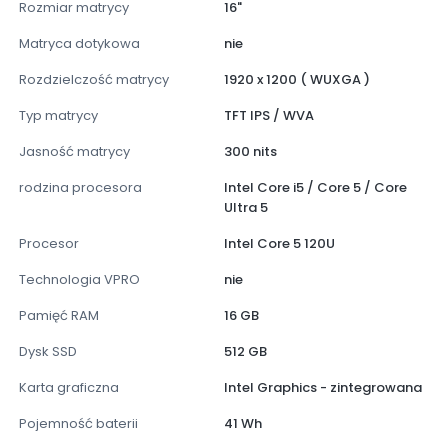
Rozmiar matrycy
16"
Matryca dotykowa
nie
Rozdzielczość matrycy
1920 x 1200 ( WUXGA )
Typ matrycy
TFT IPS / WVA
Jasność matrycy
300 nits
rodzina procesora
Intel Core i5 / Core 5 / Core
Ultra 5
Procesor
Intel Core 5 120U
Technologia VPRO
nie
Pamięć RAM
16 GB
Dysk SSD
512 GB
Karta graficzna
Intel Graphics - zintegrowana
Pojemność baterii
41 Wh