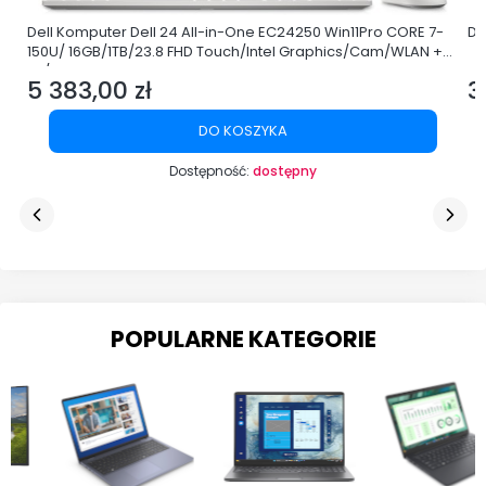
Dell Komputer Dell 24 All-in-One EC24250 Win11Pro CORE 7-
De
150U/ 16GB/1TB/23.8 FHD Touch/Intel Graphics/Cam/WLAN +
BT/3Y ProSupport
5 383,00 zł
3
Cena
C
DO KOSZYKA
Dostępność:
dostępny
POPULARNE KATEGORIE