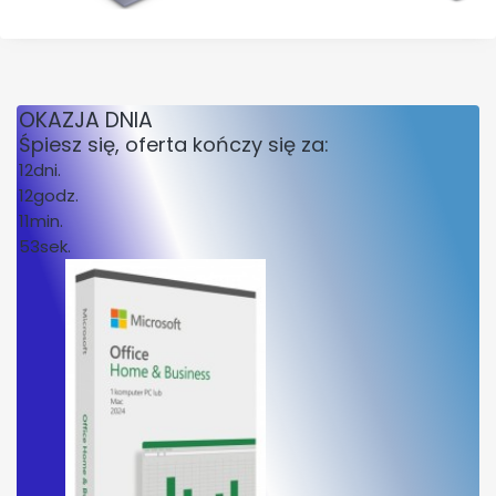
OKAZJA DNIA
Śpiesz się, oferta kończy się za:
12
dni.
12
godz.
11
min.
53
sek.