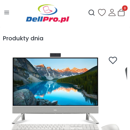
Produ
Otwórz wyszukiwark
Produkty dnia