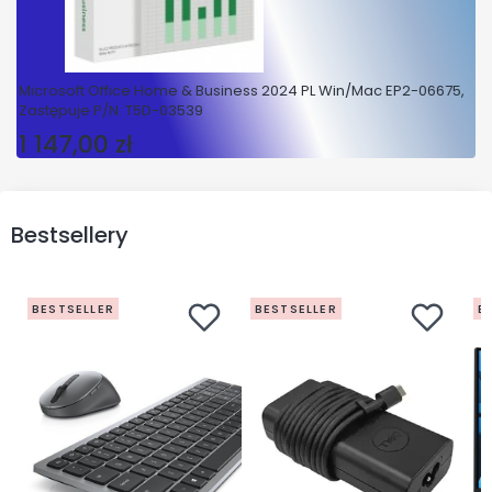
Microsoft Office Home & Business 2024 PL Win/Mac EP2-06675,
Zastępuje P/N: T5D-03539
1 147,00 zł
Cena
Bestsellery
BESTSELLER
BESTSELLER
B