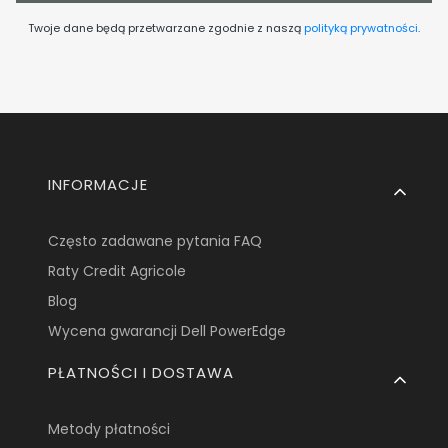
Twoje dane będą przetwarzane zgodnie z naszą
polityką prywatności
.
Linki w stopce
INFORMACJE
Często zadawane pytania FAQ
Raty Credit Agricole
Blog
Wycena gwarancji Dell PowerEdge
PŁATNOŚCI I DOSTAWA
Metody płatności