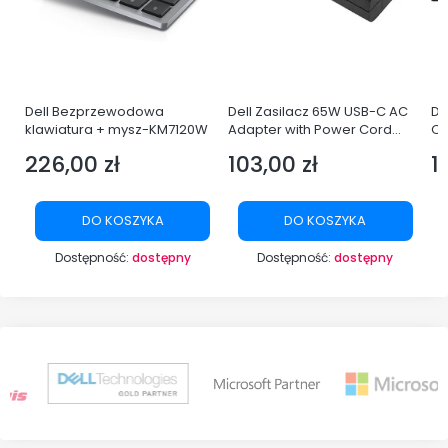
Dell Bezprzewodowa
Dell Zasilacz 65W USB-C AC
De
i3-
klawiatura + mysz-KM7120W
Adapter with Power Cord
Q
Europe
LE
226,00 zł
103,00 zł
1
Cena
Cena
C
YP
DO KOSZYKA
DO KOSZYKA
Dostępność:
dostępny
Dostępność:
dostępny