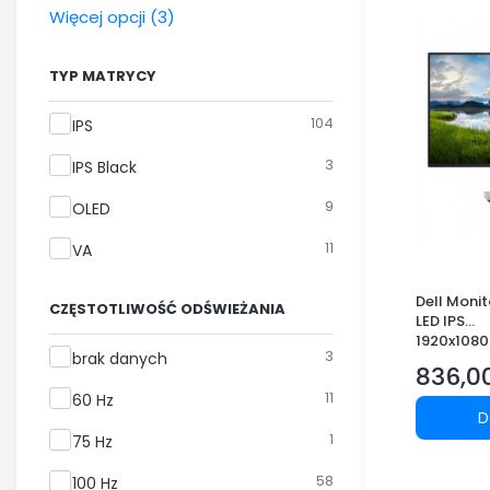
Więcej opcji (3)
TYP MATRYCY
Typ matrycy
104
IPS
3
IPS Black
9
OLED
11
VA
Dell Moni
CZĘSTOTLIWOŚĆ ODŚWIEŻANIA
LED IPS
1920x108
Częstotliwość odświeżania
3
brak danych
DMI/DP/U
836,00
Cena
11
60 Hz
D
1
75 Hz
58
100 Hz