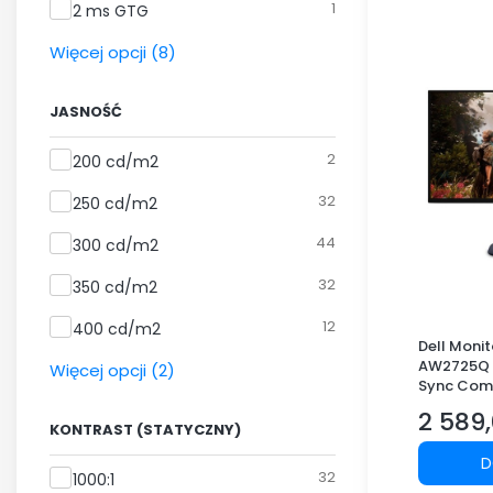
1
2 ms GTG
Więcej opcji (8)
JASNOŚĆ
Jasność
2
200 cd/m2
32
250 cd/m2
44
300 cd/m2
32
350 cd/m2
12
400 cd/m2
Dell Monit
AW2725Q 2
Więcej opcji (2)
Sync Com
240Hz/
2 589,
DP/2xHDM
Cena
KONTRAST (STATYCZNY)
D
Kontrast (statyczny)
32
1000:1