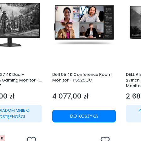
 27 4K Dual-
Dell 55 4K Conference Room
DELL A
n Gaming Monitor -
Monitor - P5525QC
27inch
F
Monito
00 zł
4 077,00 zł
2 68
Cena
Cena
IADOM MNIE O
DO KOSZYKA
OSTĘPNOŚCI
ER