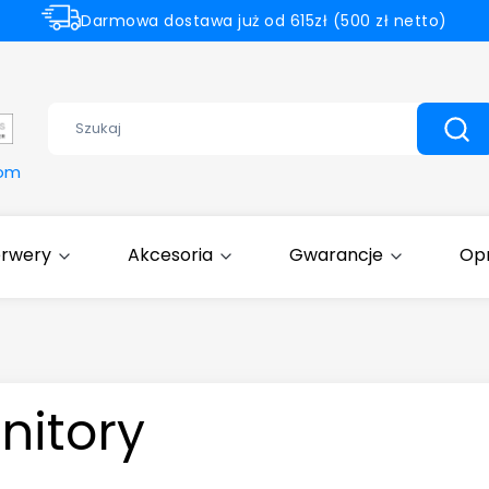
Darmowa dostawa już od 615zł (500 zł netto)
Dell Partner Gold
Wyczyść
Szuk
com
erwery
Akcesoria
Gwarancje
Op
nitory