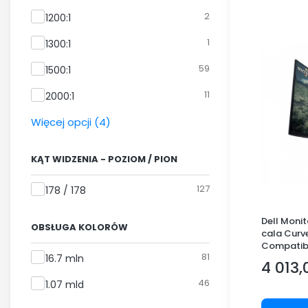
2
1200:1
1
1300:1
59
1500:1
11
2000:1
Więcej opcji (4)
KĄT WIDZENIA - POZIOM / PION
Kąt widzenia - poziom / pion
127
178 / 178
Dell Moni
OBSŁUGA KOLORÓW
cala Curv
Compatibl
Obsługa kolorów
81
(3840x216
16.7 mln
4 013,
SB 3.2/3Y
Cena
46
1.07 mld