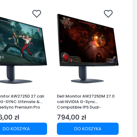
nitor AW2725D 27 cali
Dell Monitor AW2725DM 27.0
 G-SYNC Ultimate &
cali NVIDIA G-Sync
eeSync Premium Pro
Compatible IPS Dual-
 QHD
ResolutionQHD
6,00 zł
794,00 zł
1440)/16:9/DP/HDMI/U
180Hz(2560X1440)/16:9/DP/2x
Cena
AES&PPE
HDMI/2xUSB/3Y
DO KOSZYKA
DO KOSZYKA