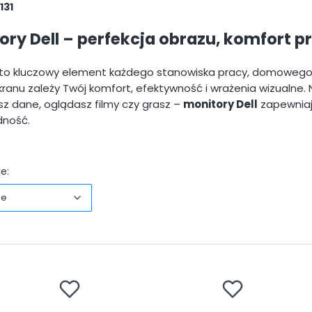
131
ory Dell – perfekcja obrazu, komfort 
to kluczowy element każdego stanowiska pracy, domowego 
kranu zależy Twój komfort, efektywność i wrażenia wizualne. N
sz dane, oglądasz filmy czy grasz –
monitory Dell
zapewniaj
dność.
Domyślne
e:
ne