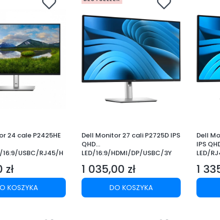
tor 24 cale P2425HE
Dell Monitor 27 cali P2725D IPS
Dell Mo
QHD
IPS QH
0/16:9/USBC/RJ45/H
LED/16:9/HDMI/DP/USBC/3Y
LED/R
SB/3Y
 zł
1 035,00 zł
1 33
Cena
Cena
O KOSZYKA
DO KOSZYKA