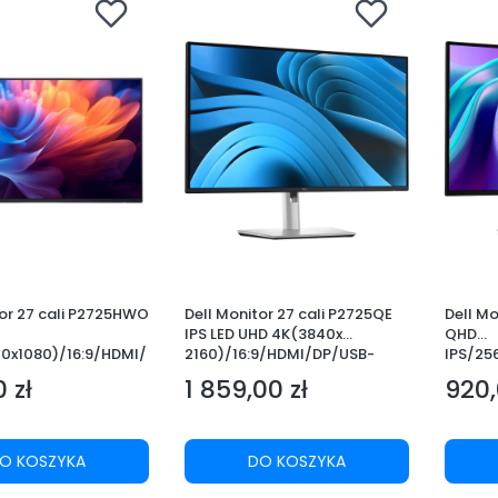
tor 27 cali P2725HWO
Dell Monitor 27 cali P2725QE
Dell Mo
IPS LED UHD 4K(3840x
QHD
20x1080)/16:9/HDMI/
2160)/16:9/HDMI/DP/USB-
IPS/25
/ VGA/USB/Bez
C/3xUSB/RJ45/3Y
 zł
1 859,00 zł
920,
/3Y
Cena
Cena
O KOSZYKA
DO KOSZYKA