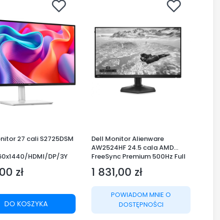
nitor 27 cali S2725DSM
Dell Monitor Alienware
AW2524HF 24.5 cala AMD
60x1440/HDMI/DP/3Y
FreeSync Premium 500Hz Full
HD
00 zł
1 831,00 zł
(1920x1080)/16:9/DP/HDMI/US
Cena
B/3Y AES&PPE
POWIADOM MNIE O
DO KOSZYKA
DOSTĘPNOŚCI