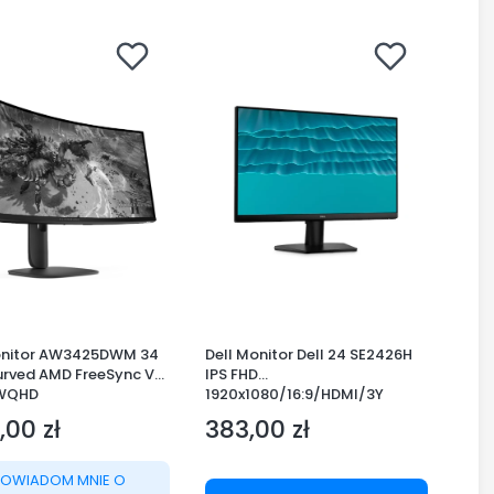
onitor AW3425DWM 34
Dell Monitor Dell 24 SE2426H
urved AMD FreeSync VA
IPS FHD
 WQHD
1920x1080/16:9/HDMI/3Y
1440)/21:9/1xDP/2xHD
,00 zł
383,00 zł
SB 3.2/3Y AES&PPE
Cena
POWIADOM MNIE O