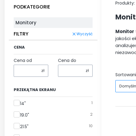
Produkty:
PODKATEGORIE
Monit
Monitory
Monitor
FILTRY
Wyczyść
jakości e
analizuje
CENA
niezawo
Cena od
Cena do
zł
zł
Sortowani
Domyśl
PRZEKĄTNA EKRANU
Przekątna ekranu
1
14"
2
19.0"
10
21.5"