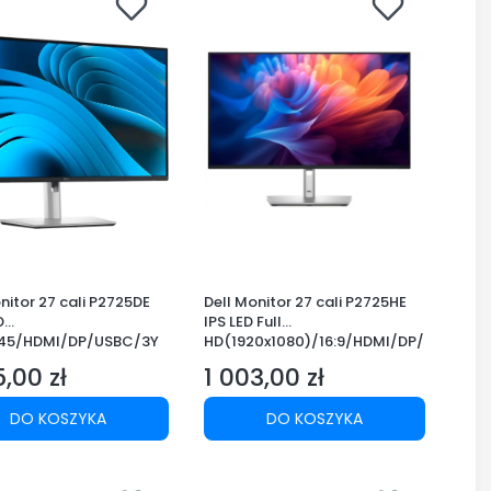
nitor 27 cali P2725DE
Dell Monitor 27 cali P2725HE
D
IPS LED Full
J45/HDMI/DP/USBC/3Y
HD(1920x1080)/16:9/HDMI/DP/
USB-C/USB/RJ45/3Y
5,00 zł
1 003,00 zł
Cena
DO KOSZYKA
DO KOSZYKA