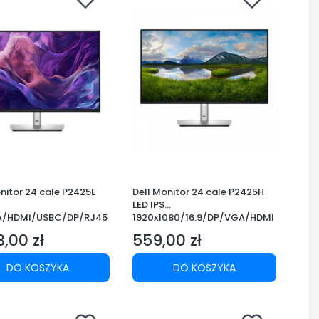
nitor 24 cale P2425E
Dell Monitor 24 cale P2425H
LED IPS
/HDMI/USBC/DP/RJ45
1920x1080/16:9/DP/VGA/HDMI
Y
/USB/3Y
3,00 zł
559,00 zł
Cena
DO KOSZYKA
DO KOSZYKA