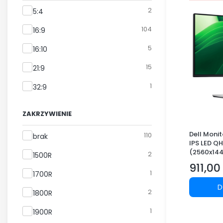
Format ekranu
2
5:4
104
16:9
5
16:10
15
21:9
1
32:9
ZAKRZYWIENIE
Dell Monit
Zakrzywienie
110
brak
IPS LED QHD
(2560x144
2
1500R
SB-C/3xU
911,00 
Cena
1
1700R
D
2
1800R
1
1900R