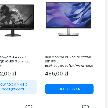
lienware AW2725DF
Dell Monitor 21.5 cala P2225H
 QD-OLED Gaming
LED IPS
r
16:9/1920x1080/DP/VGA/HDMI
/USB/3Y
2,00 zł
495,00 zł
Cena
POWIADOM MNIE O
DO KOSZYKA
DOSTĘPNOŚCI