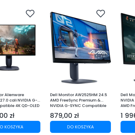
or Alienware
Dell Monitor AW2525HM 24.5
Dell Mo
7.0 cali NVIDIA G-
AMD FreeSync Premium &
NVIDIA
patible 4K QD-OLED
NVIDIA G-SYNC Compatible
AMD Fr
320Hz Full HD
280Hz
00 zł
879,00 zł
1 99
I/USBC/3XUSB/3Y
(1920x1080)/16:9/DP/2xHDMI/
(2560x
Cena
Cena
USB 3.2/3Y AES&PPE
SB/3Y 
O KOSZYKA
DO KOSZYKA