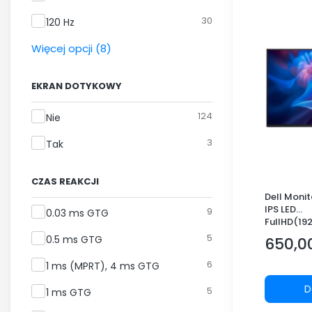
30
120 Hz
Więcej opcji (8)
EKRAN DOTYKOWY
Ekran dotykowy
124
Nie
3
Tak
CZAS REAKCJI
Dell Moni
IPS LED
Czas reakcji
9
0.03 ms GTG
FullHD(19
DP/USB-C
5
0.5 ms GTG
650,00
podstawy
Cena
6
1 ms (MPRT), 4 ms GTG
D
5
1 ms GTG