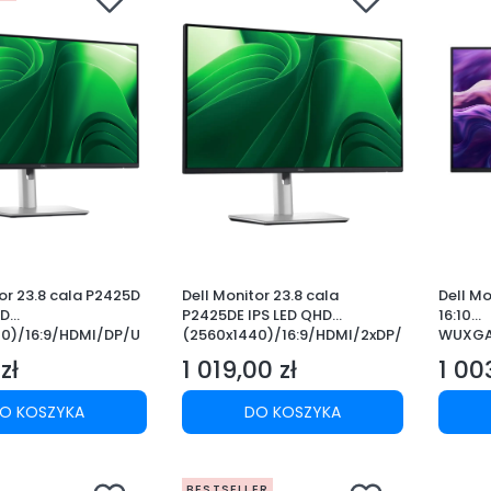
or 23.8 cala P2425D
Dell Monitor 23.8 cala
Dell Mo
P2425DE IPS LED QHD
16:10
0)/16:9/HDMI/DP/U
(2560x1440)/16:9/HDMI/2xDP/
WUXGA
SB/3Y AES&PPG
2xUSB-C/3xUSB/3Y AES&PPG
/USB/3
zł
1 019,00 zł
1 00
Cena
Cena
O KOSZYKA
DO KOSZYKA
BESTSELLER