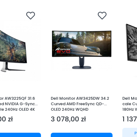
tor AW3225QF 31.6
Dell Monitor AW3425DW 34.2
Dell M
ed NVIDIA G-Sync
Curved AMD FreeSync QD-
cale C
e 240Hz OLED 4K
OLED 240Hz WQHD
180Hz
0)/16:9/2xHDMI/5xU
(3440x1440)/21:9/1xDP/2xHD
(3440x
00 zł
3 078,00 zł
1 137
 AES&PPE
MI/1xUSB 3.2/1xUSB-C/3Y
MI/2xU
Cena
Cena
AES&PPE