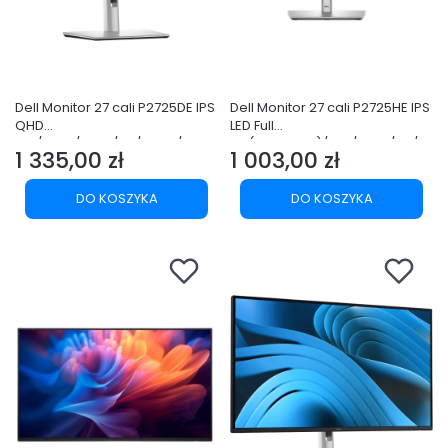
Dell Monitor 27 cali P2725DE IPS
Dell Monitor 27 cali P2725HE IPS
QHD
LED Full
LED/RJ45/HDMI/DP/USBC/3Y
HD(1920x1080)/16:9/HDMI/DP/U
1 335,00 zł
1 003,00 zł
SB-C/USB/RJ45/3Y
Cena
Cena
DO KOSZYKA
DO KOSZYKA