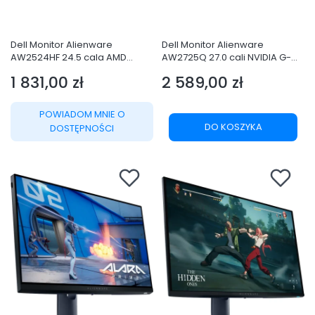
Dell Monitor Alienware
Dell Monitor Alienware
AW2524HF 24.5 cala AMD
AW2725Q 27.0 cali NVIDIA G-
FreeSync Premium 500Hz Full
Sync Compatible 4K QD-OLED
1 831,00 zł
2 589,00 zł
HD
240Hz/
Cena
Cena
(1920x1080)/16:9/DP/HDMI/USB/
DP/2xHDMI/USBC/3XUSB/3Y
3Y AES&PPE
POWIADOM MNIE O
DO KOSZYKA
DOSTĘPNOŚCI