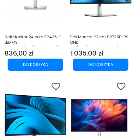
Dell Monitor 24 cale P2425HE
Dell Monitor 27 cali P2725D IPS
LED IPS
QHD
1920x1080/16:9/USBC/RJ45/HD
LED/16:9/HDMI/DP/USBC/3Y
836,00 zł
1 035,00 zł
MI/DP/USB/3Y
Cena
Cena
DO KOSZYKA
DO KOSZYKA