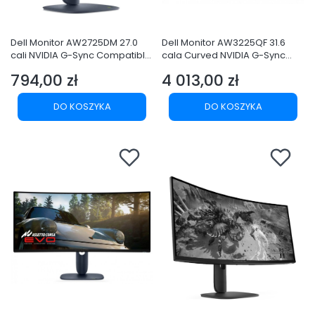
Dell Monitor AW2725DM 27.0
Dell Monitor AW3225QF 31.6
cali NVIDIA G-Sync Compatible
cala Curved NVIDIA G-Sync
IPS Dual-ResolutionQHD
Compatible 240Hz OLED 4K
794,00 zł
4 013,00 zł
180Hz(2560X1440)/16:9/DP/2xH
(3840x2160)/16:9/2xHDMI/5xUS
Cena
Cena
DMI/2xUSB/3Y
B 3.2/3Y AES&PPE
DO KOSZYKA
DO KOSZYKA