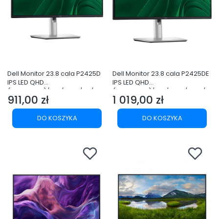
Dell Monitor 23.8 cala P2425D
Dell Monitor 23.8 cala P2425DE
IPS LED QHD
IPS LED QHD
(2560x1440)/16:9/HDMI/DP/USB
(2560x1440)/16:9/HDMI/2xDP/2
911,00 zł
1 019,00 zł
-C/3xUSB/3Y AES&PPG
xUSB-C/3xUSB/3Y AES&PPG
Cena
Cena
DO KOSZYKA
DO KOSZYKA