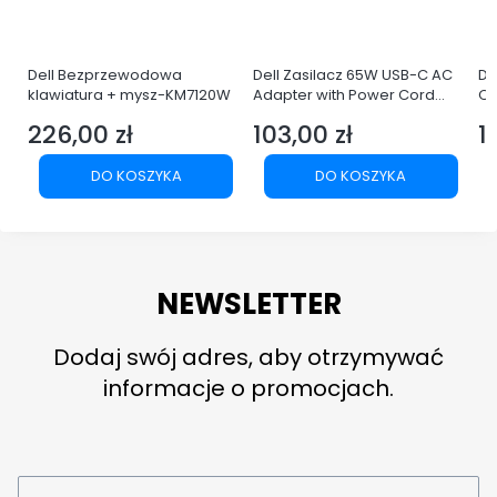
Dell Bezprzewodowa
Dell Zasilacz 65W USB-C AC
De
klawiatura + mysz-KM7120W
Adapter with Power Cord
Q
Europe
LE
226,00 zł
103,00 zł
1
Cena
Cena
C
DO KOSZYKA
DO KOSZYKA
NEWSLETTER
Dodaj swój adres, aby otrzymywać
informacje o promocjach.