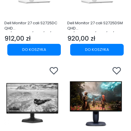
Dell Monitor 27 cali S2725DC
Dell Monitor 27 cali S2725DSM
QHD
QHD
IPS/2560x1440/HDMI/DP/3Y
IPS/2560x1440/HDMI/DP/3Y
912,00 zł
920,00 zł
Cena
Cena
DO KOSZYKA
DO KOSZYKA