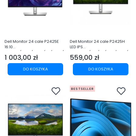
Dell Monitor 24 cale P2425E
Dell Monitor 24 cale P2425H
16:10
LED IPS
WUXGA/HDMI/USBC/DP/RJ45/
1920x1080/16:9/DP/VGA/HDMI/U
1 003,00 zł
559,00 zł
USB/3Y
SB/3Y
Cena
Cena
DO KOSZYKA
DO KOSZYKA
BESTSELLER