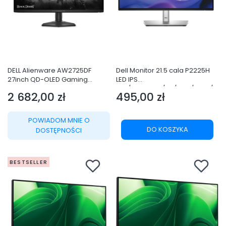
DELL Alienware AW2725DF
Dell Monitor 21.5 cala P2225H
27inch QD-OLED Gaming
LED IPS
Monitor
16:9/1920x1080/DP/VGA/HDMI/U
2 682,00 zł
495,00 zł
SB/3Y
Cena
Cena
POWIADOM MNIE O
DO KOSZYKA
DOSTĘPNOŚCI
BESTSELLER