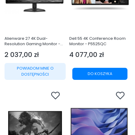
Alienware 27 4K Dual-
Dell 55 4K Conference Room
Resolution Gaming Monitor -
Monitor - P5525QC
AW2725QF
2 037,00 zł
4 077,00 zł
Cena
Cena
POWIADOM MNIE O
DO KOSZYKA
DOSTĘPNOŚCI