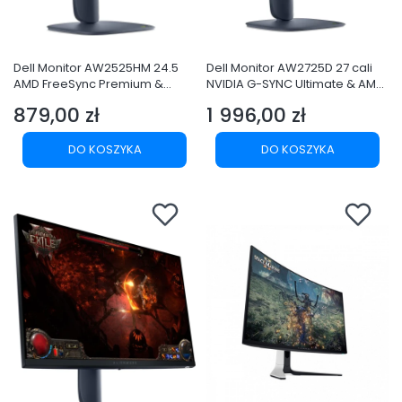
Dell Monitor AW2525HM 24.5
Dell Monitor AW2725D 27 cali
AMD FreeSync Premium &
NVIDIA G-SYNC Ultimate & AMD
NVIDIA G-SYNC Compatible
FreeSync Premium Pro 280Hz
879,00 zł
1 996,00 zł
320Hz Full HD
QHD
Cena
Cena
(1920x1080)/16:9/DP/2xHDMI/US
(2560x1440)/16:9/DP/HDMI/USB
B 3.2/3Y AES&PPE
/3Y AES&PPE
DO KOSZYKA
DO KOSZYKA