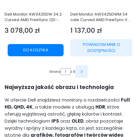
Dell Monitor AW3425DW 34.2
Dell Monitor AW3425DWM 34
Curved AMD FreeSync QD-
cale Curved AMD FreeSync VA
OLED 240Hz WQHD
180Hz WQHD
3 078,00 zł
1 137,00 zł
(3440x1440)/21:9/1xDP/2xHDMI/
(3440x1440)/21:9/1xDP/2xHDMI/
Cena
Cena
1xUSB 3.2/1xUSB-C/3Y AES&PPE
2xUSB 3.2/3Y AES&PPE
POWIADOM MNIE O
DO KOSZYKA
DOSTĘPNOŚCI
Strona
z 6
Najwyższa jakość obrazu i technologia
W ofercie Dell znajdziesz monitory o rozdzielczości
Full
HD, QHD, 4K
, a także modele z obsługą
HDR
, które
oferują wyjątkową ostrość, głębię kolorów i kontrast.
Dzięki technologiom
IPS
oraz
OLED
, obraz pozostaje
wyraźny i spójny z każdego kąta, co jest szczególnie
istotne dla
grafików, fotografów i twórców wideo
.