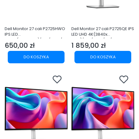
Dell Monitor 27 cali P2725HWO
Dell Monitor 27 cali P2725QE IPS
IPS LED
LED UHD 4K(3840x
FullHD(1920x1080)/16:9/HDMI/DP
2160)/16:9/HDMI/DP/USB-
650,00 zł
1 859,00 zł
/USB-C/ VGA/USB/Bez
C/3xUSB/RJ45/3Y
Cena
Cena
podstawy/3Y
DO KOSZYKA
DO KOSZYKA